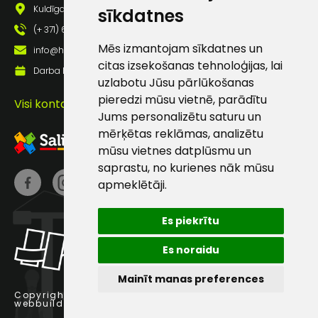
Kuldīgas iela 69a, Saldus, Saldus nov., LV - 3801
sīkdatnes
(+ 371) 63 881 186
Mēs izmantojam sīkdatnes un
info@hards.lv
Sūtīt ziņojumu
citas izsekošanas tehnoloģijas, lai
Darba laiks: Darbadienās: 8:00 - 17:00
uzlabotu Jūsu pārlūkošanas
Klientu
pieredzi mūsu vietnē, parādītu
Visi kontakti
Jums personalizētu saturu un
atbalsts
mērķētas reklāmas, analizētu
mūsu vietnes datplūsmu un
saprastu, no kurienes nāk mūsu
Darbdienās:
8:00 – 17:00
apmeklētāji.
(+371) 63 881
Es piekrītu
186
Es noraidu
info@hards.lv
Mainīt manas preferences
Copyright © 2025 Hards SIA.
webbuilding.lv
interneta veikalu izstrāde