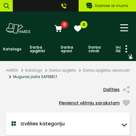
Sazinies ar mums
0
0
Darba
Darba
Darba
Individuāl
Katalogs
apģērbi
apavi
cimdi
līdzekļi
HARDS
Katalogs
Darba apģērbi
Darba apģērbu aksesuāri
Muguras josta SAFEBELT
Dalīties
Pievienot vēlmju sarakstam
Izvēlies kategoriju