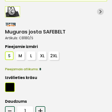
Muguras josta SAFEBELT
Artikuls:
C8180/S
Pieejamie izmēri
S
M
L
XL
2XL
Pieejamais atlikums:
8
Izvēlieties krāsu
Daudzums
-
+