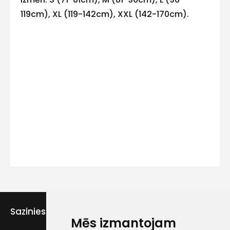
119cm), XL (119-142cm), XXL (142-170cm).
Kontakttālrunis
Ziņojums
Piekrītu SIA Hards interne
lietošanas noteikumiem
Sazinies ar mums
Piekrītu saņemt jaunumu
Mēs izmantojam
pastā