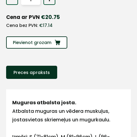
+
Cena ar PVN
€
20.75
Sazinies
Cena bez PVN:
€
17.14
ar
Pievienot grozam
mums!
Atbildēsim
pēc
Preces apraksts
iespējas
ātrāk
Vārds
Muguras atbalsta josta.
Atbalsta muguras un vēdera muskuļus,
jostasvietas skriemeļus un mugurkaulu.
E-pasts
Izmēri: S (71-81cm), M (81-96cm), L (96-