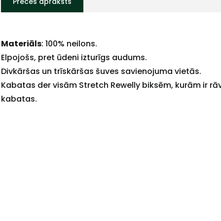
Preces apraksts
Materiāls
: 100% neilons.
Elpojošs, pret ūdeni izturīgs audums.
Divkāršas un trīskāršas šuves savienojuma vietās.
Kabatas der visām Stretch Rewelly biksēm, kurām ir rāv
kabatas.
+
Sazinies
ar