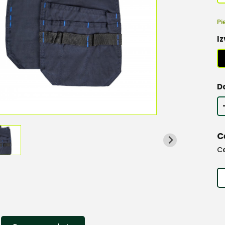
Pi
Iz
D
C
C