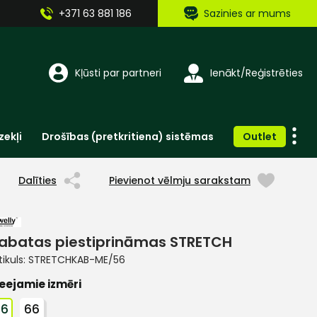
+371 63 881 186
Sazinies ar mums
Kļūsti par partneri
Ienākt/Reģistrēties
zekļi
Drošības (pretkritiena) sistēmas
Outlet
Vienreizlietojamie apģērbi un aksesuāri
Brīdinošās zīmes, lentes, uzlīmes
Dalīties
Pievienot vēlmju sarakstam
abatas piestiprināmas STRETCH
tikuls:
STRETCHKAB-ME/56
eejamie izmēri
56
66