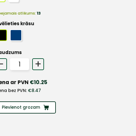
eejamais atlikums:
13
vēlieties krāsu
audzums
-
+
ena ar PVN
€
10.25
ena bez PVN:
€
8.47
Pievienot grozam