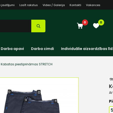
e jautājumi
Lasīt rakstus
Video / Galerija
Kontakti
Vakances
0
0
Darba apavi
Darba cimdi
Individuālie aizsardzības līd
Kabatas piestiprināmas STRETCH
K
Ar
Pi