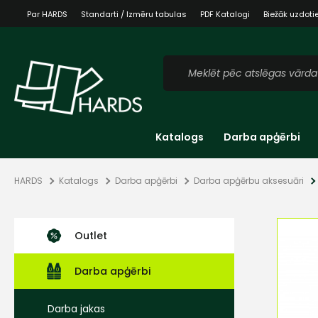
Par HARDS
Standarti / Izmēru tabulas
PDF Katalogi
Biežāk uzdoti
Katalogs
Darba apģērbi
HARDS
Katalogs
Darba apģērbi
Darba apģērbu aksesuāri
Outlet
Darba apģērbi
Darba jakas