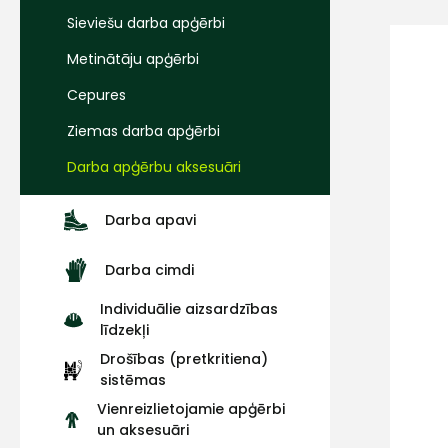
Sieviešu darba apģērbi
Metinātāju apģērbi
Cepures
Ziemas darba apģērbi
Darba apģērbu aksesuāri
Darba apavi
Darba cimdi
Individuālie aizsardzības
līdzekļi
Drošības (pretkritiena)
sistēmas
Vienreizlietojamie apģērbi
un aksesuāri