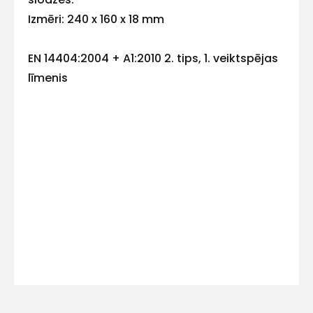
E-pasts
Izmēri: 240 x 160 x 18 mm
EN 14404:2004 + A1:2010 2. tips, 1. veiktspējas
līmenis
Kontakttālrunis
Ziņojums
Piekrītu SIA Hards interne
lietošanas noteikumiem