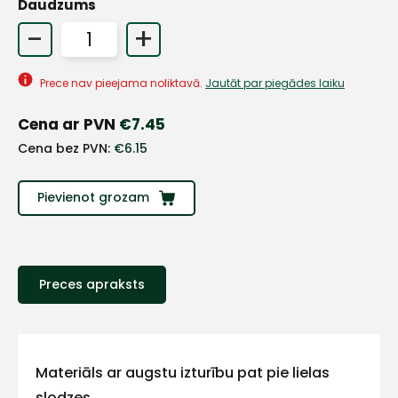
Daudzums
-
+
+
Prece nav pieejama noliktavā.
Jautāt par piegādes laiku
Sazinies
Cena ar PVN
€
7.45
ar
Cena bez PVN:
€
6.15
mums!
Pievienot grozam
Atbildēsim
pēc
iespējas
ātrāk
Preces apraksts
Vārds
Materiāls ar augstu izturību pat pie lielas
slodzes.