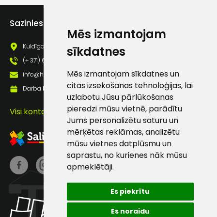
Piekrītu saņemt jaunumu
pastā
Sazinies ar mums
Mēs izmantojam
Kuldīgas iela 69a, Saldus, Saldus nov., LV - 3801
sīkdatnes
Sūtīt ziņojumu
(+ 371) 63 881 186
Mēs izmantojam sīkdatnes un
info@hards.lv
Klientu
citas izsekošanas tehnoloģijas, lai
Darba laiks: Darbadienās: 8:00 - 17:00
uzlabotu Jūsu pārlūkošanas
atbalsts
pieredzi mūsu vietnē, parādītu
Visi kontakti
Jums personalizētu saturu un
mērķētas reklāmas, analizētu
Darbdienās:
mūsu vietnes datplūsmu un
8:00 – 17:00
saprastu, no kurienes nāk mūsu
(+371) 63 881
apmeklētāji.
186
Es piekrītu
info@hards.lv
Es noraidu