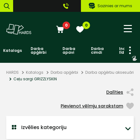
Sazinies ar mums
0
0
Darba
Darba
Darba
Individuāl
Katalogs
apģērbi
apavi
cimdi
līdzekļi
HARDS
Katalogs
Darba apģērbi
Darba apģērbu aksesuāri
Ceļu sargi GRIZZLYSKIN
Dalīties
Pievienot vēlmju sarakstam
Izvēlies kategoriju