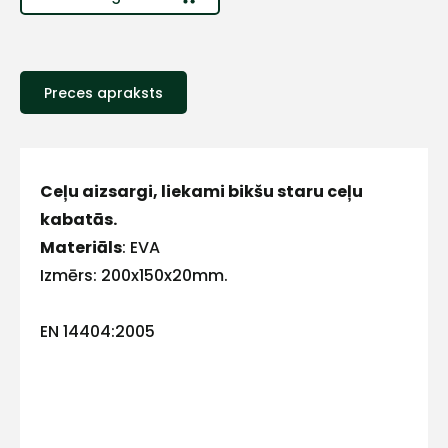
Sazinies
ar
Preces apraksts
mums!
Atbildēsim
pēc
iespējas
ātrāk
Ceļu aizsargi, liekami bikšu staru ceļu
kabatās.
Vārds
Materiāls
: EVA
Izmērs: 200x150x20mm.
EN 14404:2005
E-pasts