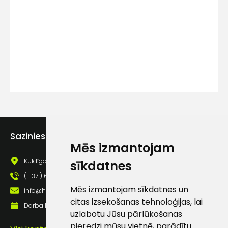
Kontakttālrunis
Ziņojums
Sazinies ar mums
Mēs izmantojam
Piekrītu SIA Hards interne
lietošanas noteikumiem
Kuldīgas iela 69a, Saldus, Saldus nov., LV - 3801
sīkdatnes
(+ 371) 63 881 186
Piekrītu saņemt jaunumu
Mēs izmantojam sīkdatnes un
pastā
info@hards.lv
citas izsekošanas tehnoloģijas, lai
Darba laiks: Darbadienās: 8:00 - 17:00
uzlabotu Jūsu pārlūkošanas
pieredzi mūsu vietnē, parādītu