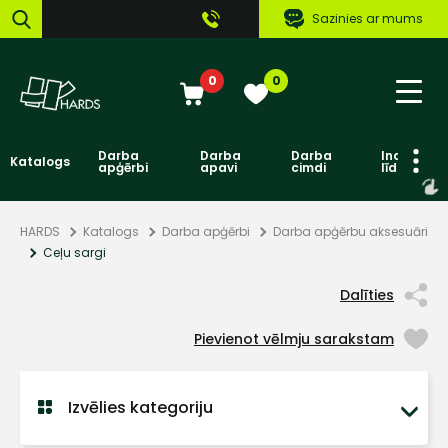
Sazinies ar mums
0
0
Darba
Darba
Darba
Individuāl
Katalogs
apģērbi
apavi
cimdi
līdzekļi
HARDS
Katalogs
Darba apģērbi
Darba apģērbu aksesuāri
Ceļu sargi
Dalīties
Pievienot vēlmju sarakstam
Izvēlies kategoriju