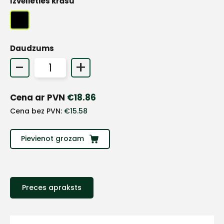
Izvēlieties krāsu
+
Daudzums
-
+
Sazinies
ar
Cena ar PVN
€
18.86
Cena bez PVN:
€
15.58
mums!
Pievienot grozam
Atbildēsim
pēc
iespējas
ātrāk
Preces apraksts
Vārds