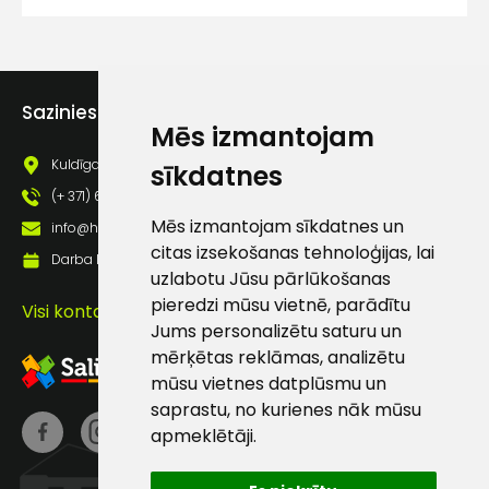
lietošanas noteikumiem
Piekrītu saņemt jaunumu
pastā
Sazinies ar mums
Mēs izmantojam
Sūtīt ziņojumu
Kuldīgas iela 69a, Saldus, Saldus nov., LV - 3801
sīkdatnes
(+ 371) 63 881 186
Klientu
Mēs izmantojam sīkdatnes un
info@hards.lv
citas izsekošanas tehnoloģijas, lai
Darba laiks: Darbadienās: 8:00 - 17:00
atbalsts
uzlabotu Jūsu pārlūkošanas
pieredzi mūsu vietnē, parādītu
Visi kontakti
Jums personalizētu saturu un
Darbdienās:
mērķētas reklāmas, analizētu
8:00 – 17:00
mūsu vietnes datplūsmu un
(+371) 63 881
saprastu, no kurienes nāk mūsu
186
apmeklētāji.
info@hards.lv