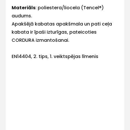
Materiāls
: poliestera/liocela (Tencel®)
E-pasts
audums.
Apakšējā kabatas apakšmala un pati ceļa
kabata ir īpaši izturīgas, pateicoties
CORDURA izmantošanai.
Kontakttālrunis
EN14404, 2. tips, 1. veiktspējas līmenis
Ziņojums
Piekrītu SIA Hards interne