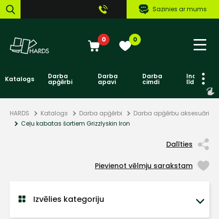
Sazinies ar mums
0
0
Darba
Darba
Darba
Individuāl
Katalogs
apģērbi
apavi
cimdi
līdzekļi
HARDS
Katalogs
Darba apģērbi
Darba apģērbu aksesuāri
Ceļu kabatas šortiem Grizzlyskin Iron
Dalīties
Pievienot vēlmju sarakstam
Izvēlies kategoriju