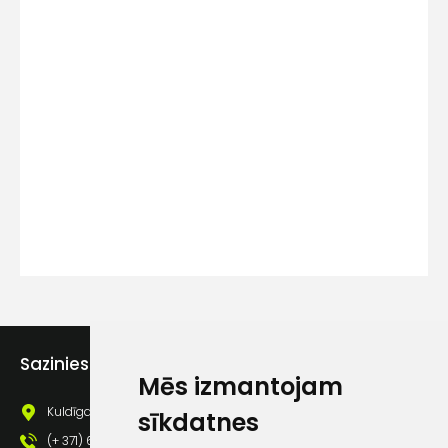
Kontakttālrunis
Ziņojums
Piekrītu SIA Hards interne
Sazinies ar mums
lietošanas noteikumiem
Mēs izmantojam
Piekrītu saņemt jaunumu
Kuldīgas iela 69a, Saldus, Saldus nov., LV - 3801
sīkdatnes
pastā
(+ 371) 63 881 186