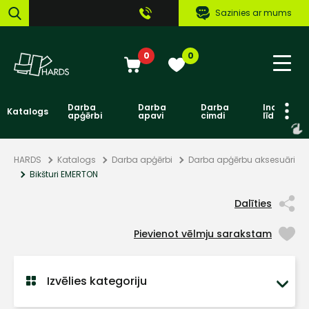
Sazinies ar mums
0
0
Darba
Darba
Darba
Individuāl
Katalogs
apģērbi
apavi
cimdi
līdzekļi
HARDS
Katalogs
Darba apģērbi
Darba apģērbu aksesuāri
Bikšturi EMERTON
Dalīties
Pievienot vēlmju sarakstam
Izvēlies kategoriju