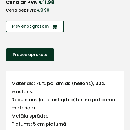
+
Cena ar PVN
€
11.98
Cena bez PVN:
€
9.90
Sazinies
Pievienot grozam
ar
mums!
Preces apraksts
Atbildēsim
pēc
iespējas
ātrāk
Vārds
Materiāls: 70% poliamīds (neilons), 30%
elastāns.
Regulējami ļoti elastīgi bikšturi no patīkama
materiāla.
E-pasts
Metāla sprādze.
Platums: 5 cm platumā