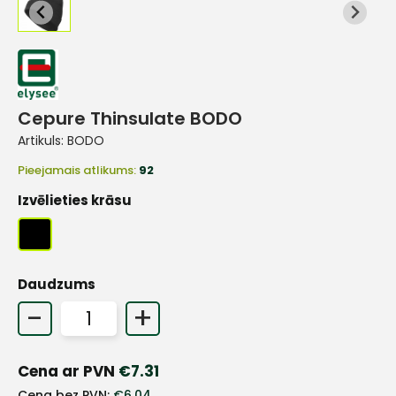
Cepure Thinsulate BODO
Artikuls:
BODO
Pieejamais atlikums:
92
Izvēlieties krāsu
Daudzums
-
+
+
Cena ar PVN
€
7.31
Cena bez PVN:
€
6.04