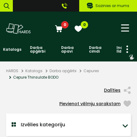
Sazinies ar mums
0
0
Darba
Darba
Darba
Individuāl
Katalogs
apģērbi
apavi
cimdi
līdzekļi
HARDS
Katalogs
Darba apģērbi
Cepures
Cepure Thinsulate BODO
Dalīties
Pievienot vēlmju sarakstam
Izvēlies kategoriju