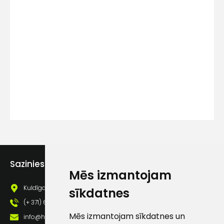
Kontakttālrunis
Ziņojums
Piekrītu SIA Hards interne
Sazinies ar mums
Mēs izmantojam
lietošanas noteikumiem
Kuldīgas iela 69a, Saldus, Saldus nov., LV - 3801
sīkdatnes
Piekrītu saņemt jaunumu
pastā
(+ 371) 63 881 186
Mēs izmantojam sīkdatnes un
info@hards.lv