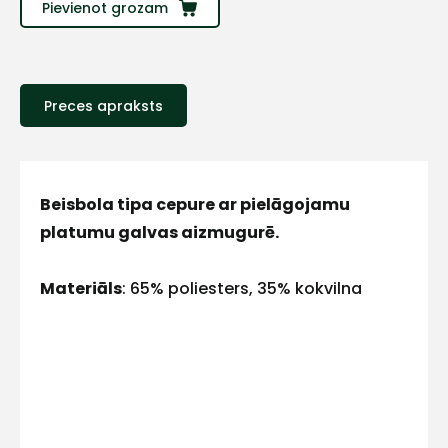
Sazinies
Pievienot grozam
ar
Preces apraksts
mums!
Atbildēsim
pēc
iespējas
ātrāk
Beisbola tipa cepure ar pielāgojamu
platumu galvas aizmugurē.
Vārds
Materiāls
: 65% poliesters, 35% kokvilna
E-pasts