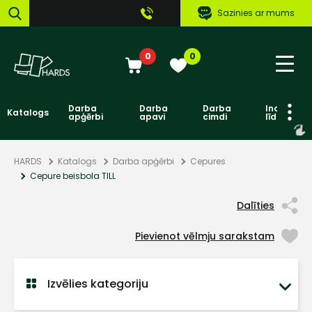
Sazinies ar mums
0
0
Darba
Darba
Darba
Individuāl
Katalogs
apģērbi
apavi
cimdi
līdzekļi
HARDS
Katalogs
Darba apģērbi
Cepures
Cepure beisbola TILL
Dalīties
Pievienot vēlmju sarakstam
Izvēlies kategoriju