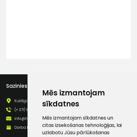
Kontakttālrunis
Ziņojums
Sazinies ar mums
Mēs izmantojam
Piekrītu SIA Hards interne
lietošanas noteikumiem
Kuldīgas iela 69a, Saldus, Saldus nov., LV - 3801
sīkdatnes
Piekrītu saņemt jaunumu
(+ 371) 63 881 186
pastā
Mēs izmantojam sīkdatnes un
info@hards.lv
citas izsekošanas tehnoloģijas, lai
Darba laiks: Darbadienās: 8:00 - 17:00
uzlabotu Jūsu pārlūkošanas