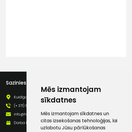
Kontakttālrunis
Ziņojums
Sazinies ar mums
Mēs izmantojam
Piekrītu SIA Hards interne
lietošanas noteikumiem
Kuldīgas iela 69a, Saldus, Saldus nov., LV - 3801
sīkdatnes
Piekrītu saņemt jaunumu
(+ 371) 63 881 186
pastā
Mēs izmantojam sīkdatnes un
info@hards.lv
citas izsekošanas tehnoloģijas, lai
Darba laiks: Darbadienās: 8:00 - 17:00
uzlabotu Jūsu pārlūkošanas