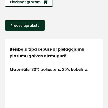
Sazinies
Pievienot grozam
ar
Preces apraksts
mums!
Atbildēsim
pēc
iespējas
ātrāk
Beisbola tipa cepure ar pielāgojamu
platumu galvas aizmugurē.
Vārds
Materiāls
: 80% poliesters, 20% kokvilna.
E-pasts