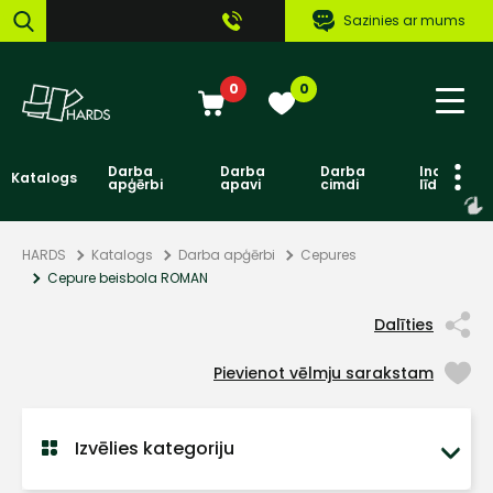
Sazinies ar mums
0
0
Darba
Darba
Darba
Individuāl
Katalogs
apģērbi
apavi
cimdi
līdzekļi
HARDS
Katalogs
Darba apģērbi
Cepures
Cepure beisbola ROMAN
Dalīties
Pievienot vēlmju sarakstam
Izvēlies kategoriju