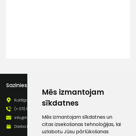
Kontakttālrunis
Ziņojums
Sazinies ar mums
Mēs izmantojam
Piekrītu SIA Hards interne
lietošanas noteikumiem
Kuldīgas iela 69a, Saldus, Saldus nov., LV - 3801
sīkdatnes
Piekrītu saņemt jaunumu
(+ 371) 63 881 186
pastā
Mēs izmantojam sīkdatnes un
info@hards.lv
citas izsekošanas tehnoloģijas, lai
Darba laiks: Darbadienās: 8:00 - 17:00
uzlabotu Jūsu pārlūkošanas