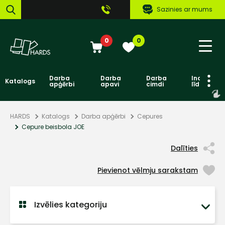
Sazinies ar mums
0
0
Darba
Darba
Darba
Individuāl
Katalogs
apģērbi
apavi
cimdi
līdzekļi
HARDS
Katalogs
Darba apģērbi
Cepures
Cepure beisbola JOE
Dalīties
Pievienot vēlmju sarakstam
Izvēlies kategoriju