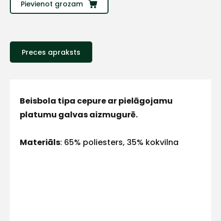
Sazinies
Pievienot grozam
ar
Preces apraksts
mums!
Atbildēsim
pēc
iespējas
ātrāk
Beisbola tipa cepure ar pielāgojamu
platumu galvas aizmugurē.
Vārds
Materiāls
: 65% poliesters, 35% kokvilna
E-pasts