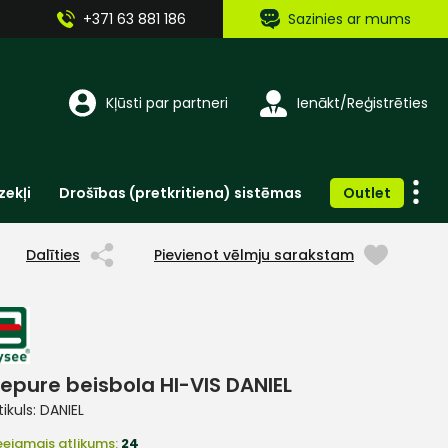
+371 63 881 186
Sazinies ar mums
Kļūsti par partneri
Ienākt/Reģistrēties
zekļi
Drošības (pretkritiena) sistēmas
Outlet
Vienreizlietojamie apģērbi un aksesuāri
Brīdinošās zīmes, lentes, uzlīmes
Dalīties
Pievienot vēlmju sarakstam
epure beisbola HI-VIS DANIEL
tikuls:
DANIEL
eejamais atlikums:
24