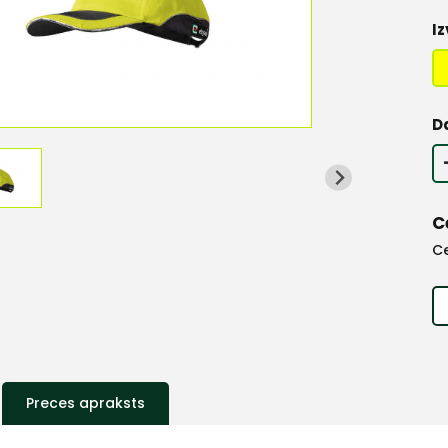
Iz
D
C
C
Preces apraksts