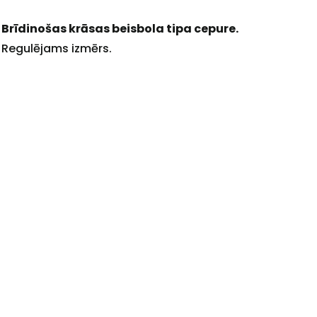
Brīdinošas krāsas beisbola tipa cepure.
Regulējams izmērs.
+
Sazinies
ar