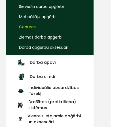
Sieviešu darba apģērbi
Metinātāju apģērbi
Cepures
Ziemas darba apģērbi
Darba apģērbu aksesuāri
Darba apavi
Darba cimdi
Individuālie aizsardzības
līdzekļi
Drošības (pretkritiena)
sistēmas
Vienreizlietojamie apģērbi
un aksesuāri