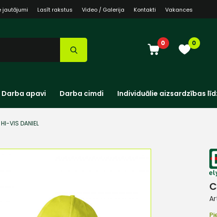
e jautājumi
Lasīt rakstus
Video / Galerija
Kontakti
Vakances
0
0
Darba apavi
Darba cimdi
Individuālie aizsardzības līd
HI-VIS DANIEL
C
Ar
Pi