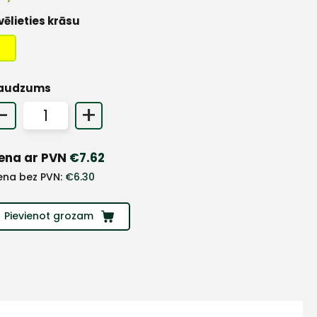
vēlieties krāsu
audzums
-
+
ena ar PVN
€
7.62
ena bez PVN:
€
6.30
Pievienot grozam