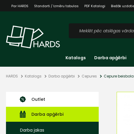
Par HARDS
Standarti / Izmēru tabulas
PDF Katalogi
Biežāk uzdoti
Katalogs
Darba apģērbi
HARDS
Katalogs
Darba apģērbi
Cepures
Cepure beisbola 
Outlet
Darba apģērbi
Darba jakas