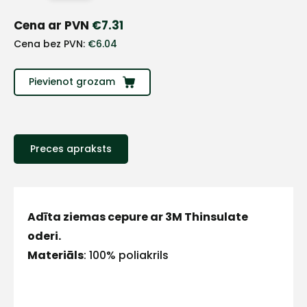
+
Cena ar PVN
€
7.31
Sazinies
Cena bez PVN:
€
6.04
ar
Pievienot grozam
mums!
Atbildēsim
Preces apraksts
pēc
iespējas
ātrāk
Vārds
Adīta ziemas cepure ar 3M Thinsulate
oderi.
Materiāls
: 100% poliakrils
E-pasts