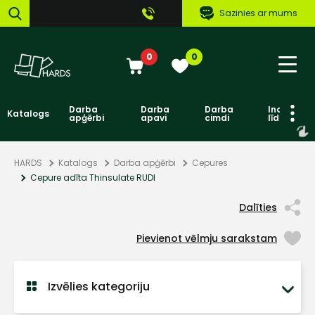
Sazinies ar mums
0
0
Darba
Darba
Darba
Individuāl
Katalogs
apģērbi
apavi
cimdi
līdzekļi
HARDS
Katalogs
Darba apģērbi
Cepures
Cepure adīta Thinsulate RUDI
Dalīties
Pievienot vēlmju sarakstam
Izvēlies kategoriju