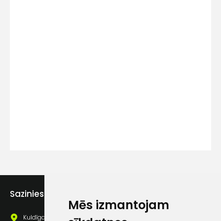
Kontakttālrunis
Ziņojums
Piekrītu SIA Hards interne
lietošanas noteikumiem
Sazinies ar mums
Mēs izmantojam
Piekrītu saņemt jaunumu
pastā
Kuldīgas iela 69a, Saldus, Saldus nov., LV - 3801