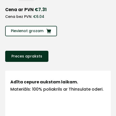
+
Cena ar PVN
€
7.31
Sazinies
Cena bez PVN:
€
6.04
ar
Pievienot grozam
mums!
Atbildēsim
Preces apraksts
pēc
iespējas
ātrāk
Vārds
Adīta cepure aukstam laikam.
Materiāls: 100% poliakrils ar Thinsulate oderi.
E-pasts