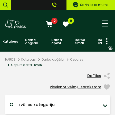
Sazinies ar mums
0
0
Darba
Darba
Darba
Individuāl
Katalogs
apģērbi
apavi
cimdi
līdzekļi
HARDS
Katalogs
Darba apģērbi
Cepures
Cepure adīta ERWIN
Dalīties
Pievienot vēlmju sarakstam
Izvēlies kategoriju