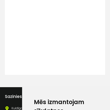
Kontakttālrunis
Ziņojums
Piekrītu SIA Hards interne
lietošanas noteikumiem
Sazinies ar mums
Mēs izmantojam
Piekrītu saņemt jaunumu
pastā
Kuldīgas iela 69a, Saldus, Saldus nov., LV - 3801