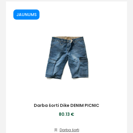
JAUNUMS
E-pasts
Kontakttālrunis
Ziņojums
Darba šorti Dike DENIM PICNIC
80.13 €
Darba šorti