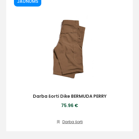
JAUNUMS
+
Sazinies
ar
mums!
Darba šorti Dike BERMUDA PERRY
75.96 €
Atbildēsim
pēc
iespējas
ātrāk
Darba šorti
Vārds