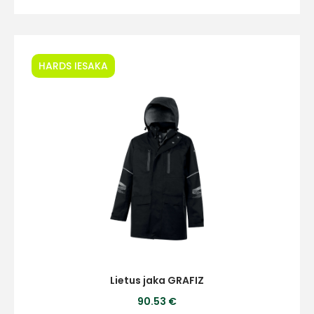
Piekrītu SIA Hards interne
lietošanas noteikumiem
HARDS IESAKA
Piekrītu saņemt jaunumu
pastā
Sūtīt ziņojumu
Klientu
atbalsts
Darbdienās:
8:00 – 17:00
Lietus jaka GRAFIZ
(+371) 63 881
90.53 €
186