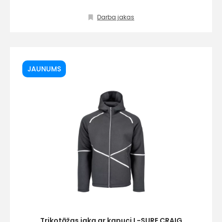
Darba jakas
info@hards.lv
JAUNUMS
Trikotāžas jaka ar kapuci L-SURE CRAIG