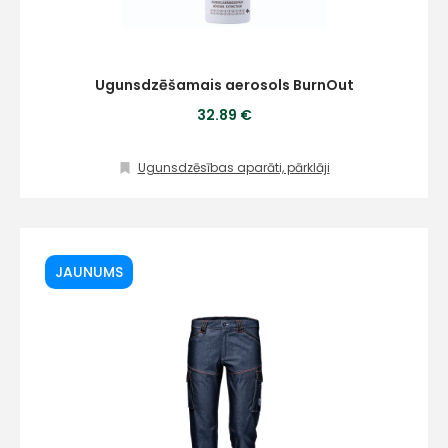
Ugunsdzēšamais aerosols BurnOut
32.89 €
Ugunsdzēsības aparāti, pārklāji
JAUNUMS