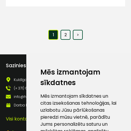
1
2
>
Sazinies ar mums
Mēs izmantojam
Kuldīgas iela 69a, Saldus, Saldus nov., LV - 3801
sīkdatnes
(+ 371) 63 881 186
Mēs izmantojam sīkdatnes un
info@hards.lv
citas izsekošanas tehnoloģijas, lai
Darba laiks: Darbadienās: 8:00 - 17:00
uzlabotu Jūsu pārlūkošanas
pieredzi mūsu vietnē, parādītu
Visi kontakti
Jums personalizētu saturu un