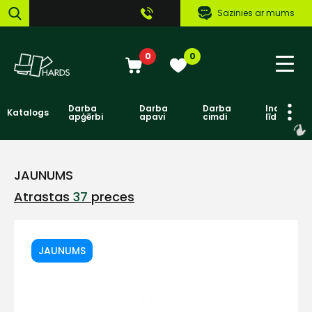
Sazinies ar mums
0
0
Darba
Darba
Darba
Individuāl
Katalogs
apģērbi
apavi
cimdi
līdzekļi
JAUNUMS
Atrastas
37
preces
JAUNUMS