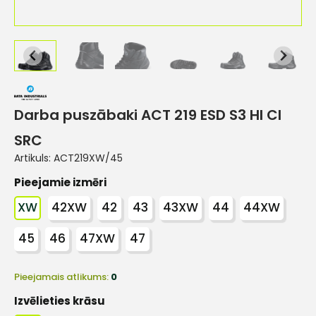
Darba puszābaki ACT 219 ESD S3 HI CI
SRC
Artikuls:
ACT219XW/45
Pieejamie izmēri
XW
42XW
42
43
43XW
44
44XW
45
46
47XW
47
Pieejamais atlikums:
0
Izvēlieties krāsu