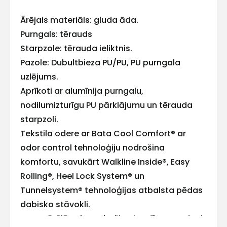
Ārējais materiāls: gluda āda.
E-pasts
Purngals: tērauds
Starpzole: tērauda ieliktnis.
Pazole: Dubultbieza PU/PU, PU purngala
uzlējums.
Kontakttālrunis
Aprīkoti ar alumīnija purngalu,
nodilumizturīgu PU pārklājumu un tērauda
starpzoli.
Tekstila odere ar Bata Cool Comfort® ar
Ziņojums
odor control tehnoloģiju nodrošina
komfortu, savukārt Walkline Inside®, Easy
Rolling®, Heel Lock System® un
Tunnelsystem® tehnoloģijas atbalsta pēdas
dabisko stāvokli.
PU-PU ārējā zole nodrošina izturību un saķeri.
Piekrītu SIA Hards interne