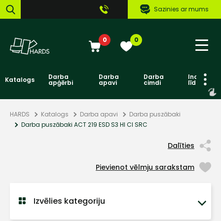
Sazinies ar mums
0
0
Darba
Darba
Darba
Individuāl
Katalogs
apģērbi
apavi
cimdi
līdzekļi
HARDS
Katalogs
Darba apavi
Darba puszābaki
Darba puszābaki ACT 219 ESD S3 HI CI SRC
Dalīties
Pievienot vēlmju sarakstam
Izvēlies kategoriju