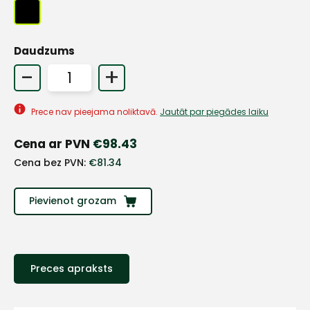
Daudzums
+
-
+
Sazinies
Prece nav pieejama noliktavā.
Jautāt par piegādes laiku
ar
Cena ar PVN
€
98.43
Cena bez PVN:
€
81.34
mums!
Atbildēsim
Pievienot grozam
pēc
iespējas
ātrāk
Vārds
Preces apraksts