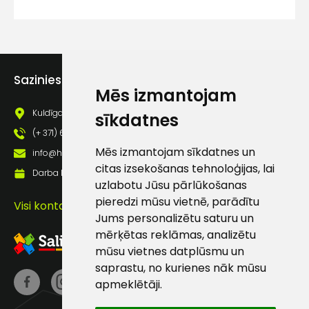
"Odor Control" sistēma absorbē 99,9%
lietošanas noteikumiem
baktēriju, kuras izraisa pēdas svīšana.
Piekrītu saņemt jaunumu
pastā
EN ISO 20345:2011 ESD S3 HI CI SRC
Sazinies ar mums
Mēs izmantojam
Sūtīt ziņojumu
Kuldīgas iela 69a, Saldus, Saldus nov., LV - 3801
sīkdatnes
(+ 371) 63 881 186
Klientu
Mēs izmantojam sīkdatnes un
info@hards.lv
citas izsekošanas tehnoloģijas, lai
Darba laiks: Darbadienās: 8:00 - 17:00
atbalsts
uzlabotu Jūsu pārlūkošanas
pieredzi mūsu vietnē, parādītu
Visi kontakti
Jums personalizētu saturu un
Darbdienās:
8:00 – 17:00
mērķētas reklāmas, analizētu
mūsu vietnes datplūsmu un
(+371) 63 881
saprastu, no kurienes nāk mūsu
186
apmeklētāji.
info@hards.lv