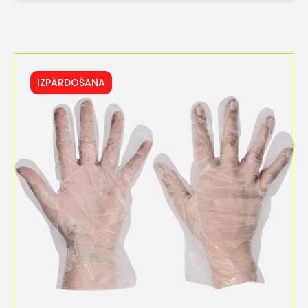
IZPĀRDOŠANA