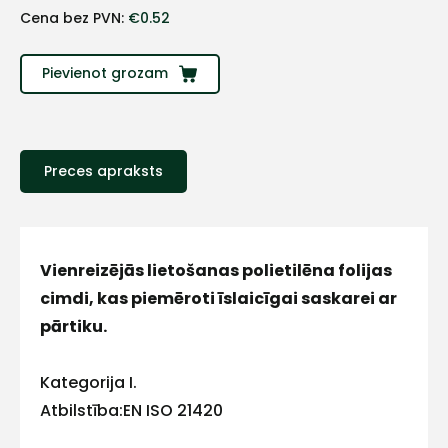
+
Cena bez PVN:
€
0.52
Sazinies
Pievienot grozam
ar
mums!
Preces apraksts
Atbildēsim
pēc
iespējas
ātrāk
Vienreizējās lietošanas polietilēna folijas
Vārds
cimdi, kas piemēroti īslaicīgai saskarei ar
pārtiku.
Kategorija I.
E-pasts
Atbilstība:EN ISO 21420