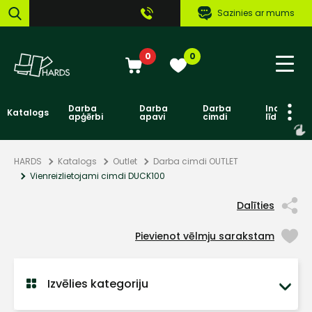
Sazinies ar mums
0
0
Darba
Darba
Darba
Individuāl
Katalogs
apģērbi
apavi
cimdi
līdzekļi
HARDS
Katalogs
Outlet
Darba cimdi OUTLET
Vienreizlietojami cimdi DUCK100
Dalīties
Pievienot vēlmju sarakstam
Izvēlies kategoriju