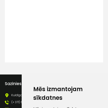
Kontakttālrunis
Ziņojums
Piekrītu SIA Hards interne
Sazinies ar mums
lietošanas noteikumiem
Mēs izmantojam
Piekrītu saņemt jaunumu
Kuldīgas iela 69a, Saldus, Saldus nov., LV - 3801
sīkdatnes
pastā
(+ 371) 63 881 186