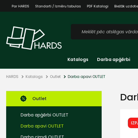
Par HARDS
Standarti / Izmēru tabulas
PDF Katalogi
Biežāk uzdoti
Katalogs
Darba apģērbi
HARDS
Katalogs
Outlet
Darba apavi OUTLET
Dar
Outlet
Darba apģērbi OUTLET
IZ
Darba apavi OUTLET
Darba cimdi OUTLET