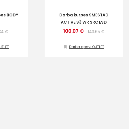
rpes BODY
Darba kurpes SMESTAD
ACTIVE S3 WR SRC ESD
100.07 €
34 €
143.65 €
UTLET
Darba apavi OUTLET