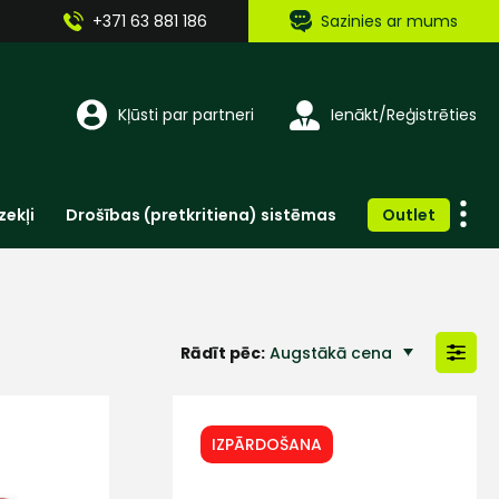
+371 63 881 186
Sazinies ar mums
Kļūsti par partneri
Ienākt/Reģistrēties
zekļi
Drošības (pretkritiena) sistēmas
Outlet
Vienreizlietojamie apģērbi un aksesuāri
Brīdinošās zīmes, lentes, uzlīmes
Rādīt pēc:
Augstākā cena
Zemākā cena
IZPĀRDOŠANA