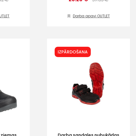
42 €
37.63 €
UTLET
Darba apavi OUTLET
IZPĀRDOŠANA
s
Kontakttālrunis
 ziemas
Darba sandales nubukādas