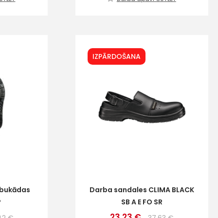
IZPĀRDOŠANA
ubukādas
Darba sandales CLIMA BLACK
P
SB A E FO SR
23.23 €