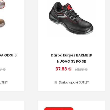
GA GDS116
Darba kurpes BARMBEK
NUOVO S3 FO SR
37.63 €
67 €
56.33 €
UTLET
Darba apavi OUTLET