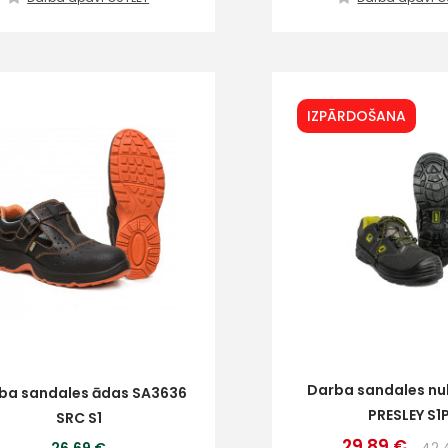
IZPĀRDOŠANA
Darba sandales n
ba sandales ādas SA3636
PRESLEY S1
SRC S1
29.89 €