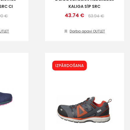
SRC CI
KALIGA S1P SRC
43.74 €
00 €
63.94 €
UTLET
Darba apavi OUTLET
IZPĀRDOŠANA
ta veikala
un
privātuma politikai
s un īpašos piedāvājumus e-