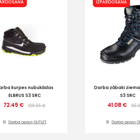
PĀRDOŠANA
IZPĀRDOŠANA
arba kurpes nubukādas
Darba zābaki ziema
ELBRUS S3 SRC
S3 SRC
72.45 €
41.08 €
106.55 €
65.
Darba apavi OUTLET
Darba apavi O