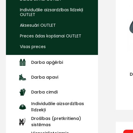
Individuālie aizsardzības līdzekļi
OUTLET
Aksesuāri OUTLET
Preces ādas kopšanai OUTLET
Visas preces
Darba apģērbi
D
Darba apavi
Darba cimdi
Individuālie aizsardzības
līdzekļi
Drošības (pretkritiena)
sistēmas