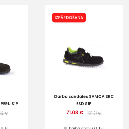
IZPĀRDOŠANA
Darba sandales SAMOA SRC
 PERU S1P
ESD S1P
71.03 €
62 €
101.31 €
UTLET
Darba apavi OUTLET