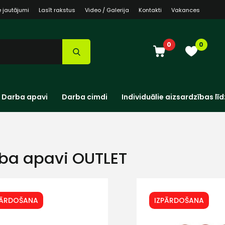
e jautājumi
Lasīt rakstus
Video / Galerija
Kontakti
Vakances
0
0
Darba apavi
Darba cimdi
Individuālie aizsardzības līd
ba apavi OUTLET
PĀRDOŠANA
IZPĀRDOŠANA