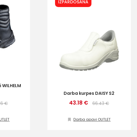
IZPĀRDOŠANA
i WILHELM
Darba kurpes DAISY S2
43.18 €
96 €
66.43 €
UTLET
Darba apavi OUTLET