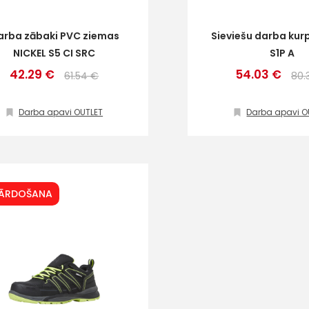
arba zābaki PVC ziemas
Sieviešu darba ku
NICKEL S5 CI SRC
S1P A
42.29 €
54.03 €
61.54 €
80.
Darba apavi OUTLET
Darba apavi O
PĀRDOŠANA