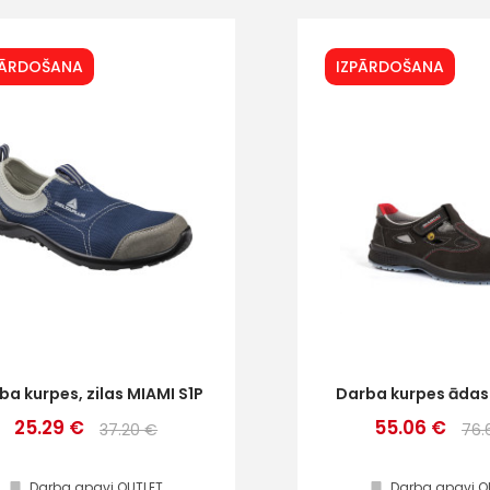
PĀRDOŠANA
IZPĀRDOŠANA
ba kurpes, zilas MIAMI S1P
Darba kurpes ādas
25.29 €
55.06 €
37.20 €
76.
Darba apavi OUTLET
Darba apavi O