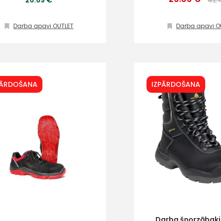
+
26.69 €
42.
Darba apavi OUTLET
Darba apavi O
Sazinies
PĀRDOŠANA
IZPĀRDOŠANA
ar
mums!
Atbildēsim
pēc
iespējas
ātrāk
Vārds
E-past
Darba šņorzābaki