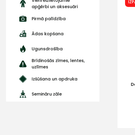
Vienreizlietojamie
IZ
apģērbi un aksesuāri
Pirmā palīdzība
Ādas kopšana
Ugunsdrošība
Brīdinošās zīmes, lentes,
uzlīmes
Izšūšana un apdruka
D
Semināru zāle