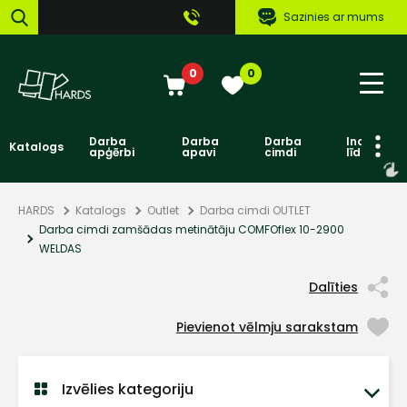
Sazinies ar mums
0
0
Darba
Darba
Darba
Individuāl
Katalogs
apģērbi
apavi
cimdi
līdzekļi
HARDS
Katalogs
Outlet
Darba cimdi OUTLET
Darba cimdi zamšādas metinātāju COMFOflex 10-2900
WELDAS
Dalīties
Pievienot vēlmju sarakstam
Izvēlies kategoriju