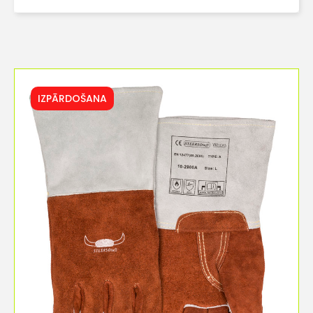
IZPĀRDOŠANA