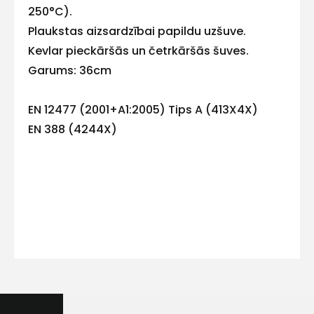
250°C).
Plaukstas aizsardzībai papildu uzšuve.
Kevlar pieckāršās un četrkāršās šuves.
Garums: 36cm
Kontakttālrunis
EN 12477 (2001+A1:2005) Tips A (413X4X)
EN 388 (4244X)
Ziņojums
Piekrītu SIA Hards interne
lietošanas noteikumiem
Piekrītu saņemt jaunumu