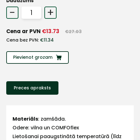
Daudzums
+
-
+
Sazinies
Cena ar PVN
€
13.73
€
27.03
Cena bez PVN:
€
11.34
ar
Pievienot grozam
mums!
Atbildēsim
pēc
iespējas
Preces apraksts
ātrāk
Vārds
Materiāls
: zamšāda.
Odere: vilna un COMFOflex
Lietošanai paaugstinātā temperatūrā (līdz
E-pasts