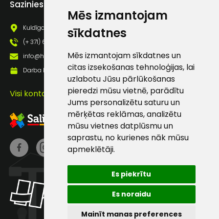
Sazinies ar mums
pastā
Mēs izmantojam
Kuldīgas iela 69a, Saldus, Saldus nov., LV - 3801
sīkdatnes
(+ 371) 63 881 186
Sūtīt ziņojumu
Mēs izmantojam sīkdatnes un
info@hards.lv
citas izsekošanas tehnoloģijas, lai
Darba laiks: Darbadienās: 8:00 - 17:00
Klientu
uzlabotu Jūsu pārlūkošanas
pieredzi mūsu vietnē, parādītu
Visi kontakti
atbalsts
Jums personalizētu saturu un
mērķētas reklāmas, analizētu
mūsu vietnes datplūsmu un
Darbdienās:
saprastu, no kurienes nāk mūsu
8:00 – 17:00
apmeklētāji.
(+371) 63 881
186
Es piekrītu
info@hards.lv
Es noraidu
Mainīt manas preferences