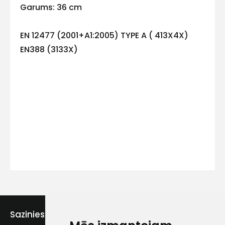
Garums: 36 cm
EN 12477 (2001+A1:2005) TYPE A ( 413X4X)
Kontakttālrunis
EN388 (3133X)
Ziņojums
Piekrītu SIA Hards interne
lietošanas noteikumiem
Sazinies ar mums
Piekrītu saņemt jaunumu