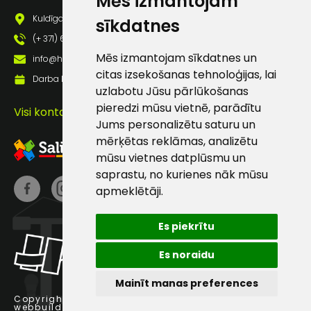
Mēs izmantojam
pastā
Kuldīgas iela 69a, Saldus, Saldus nov., LV - 3801
sīkdatnes
(+ 371) 63 881 186
Sūtīt ziņojumu
Mēs izmantojam sīkdatnes un
info@hards.lv
citas izsekošanas tehnoloģijas, lai
Darba laiks: Darbadienās: 8:00 - 17:00
uzlabotu Jūsu pārlūkošanas
Klientu
pieredzi mūsu vietnē, parādītu
Visi kontakti
Jums personalizētu saturu un
atbalsts
mērķētas reklāmas, analizētu
mūsu vietnes datplūsmu un
Darbdienās:
saprastu, no kurienes nāk mūsu
8:00 – 17:00
apmeklētāji.
(+371) 63 881
186
Es piekrītu
info@hards.lv
Es noraidu
Mainīt manas preferences
Copyright © 2025 Hards SIA.
webbuilding.lv
interneta veikalu izstrāde