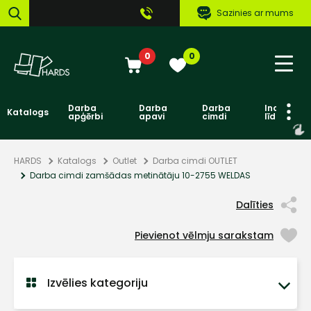
Sazinies ar mums
0
0
Darba
Darba
Darba
Individuāl
Katalogs
apģērbi
apavi
cimdi
līdzekļi
HARDS
Katalogs
Outlet
Darba cimdi OUTLET
Darba cimdi zamšādas metinātāju 10-2755 WELDAS
Dalīties
Pievienot vēlmju sarakstam
Izvēlies kategoriju