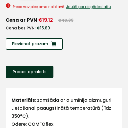
+
Prece nav pieejama noliktavā.
Jautāt par piegādes laiku
Cena ar PVN
€
19.12
€
40.89
Sazinies
Cena bez PVN:
€
15.80
ar
Pievienot grozam
mums!
Atbildēsim
pēc
Preces apraksts
iespējas
ātrāk
Vārds
Materiāls
: zamšāda ar alumīnija aizmuguri.
Lietošanai paaugstinātā temperatūrā (līdz
350°C).
E-pasts
Odere: COMFOflex.