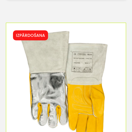
IZPĀRDOŠANA