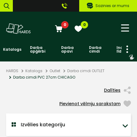
Sazinies ar mums
0
0
Darba
Darba
Darba
Individuāl
Katalogs
apģērbi
apavi
cimdi
līdzekļi
HARDS
Katalogs
Outlet
Darba cimdi OUTLET
Darba cimdi PVC 27cm CHICAGO
Dalīties
Pievienot vēlmju sarakstam
Izvēlies kategoriju