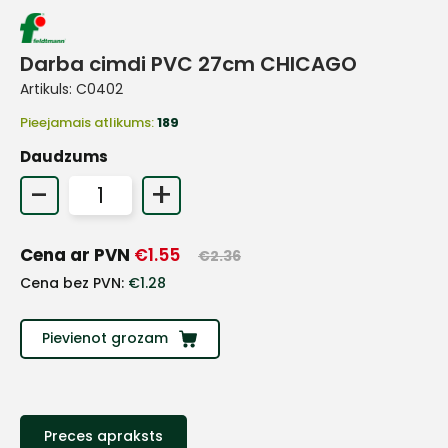
Darba cimdi PVC 27cm CHICAGO
Artikuls:
C0402
Pieejamais atlikums:
189
Daudzums
-
+
Cena ar PVN
€
1.55
€
2.36
Cena bez PVN:
€
1.28
+
Pievienot grozam
Sazinies
Preces apraksts