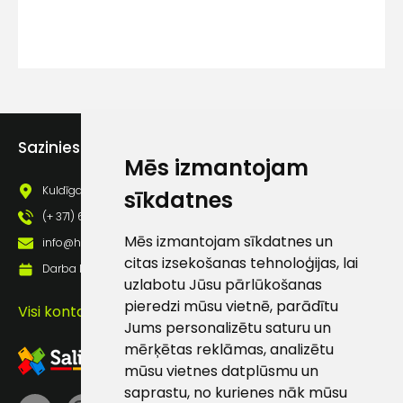
Ziņojums
Sazinies ar mums
Mēs izmantojam
Kuldīgas iela 69a, Saldus, Saldus nov., LV - 3801
sīkdatnes
(+ 371) 63 881 186
Piekrītu SIA Hards interne
lietošanas noteikumiem
Mēs izmantojam sīkdatnes un
info@hards.lv
citas izsekošanas tehnoloģijas, lai
Piekrītu saņemt jaunumu
Darba laiks: Darbadienās: 8:00 - 17:00
uzlabotu Jūsu pārlūkošanas
pastā
pieredzi mūsu vietnē, parādītu
Visi kontakti
Jums personalizētu saturu un
mērķētas reklāmas, analizētu
Sūtīt ziņojumu
mūsu vietnes datplūsmu un
saprastu, no kurienes nāk mūsu