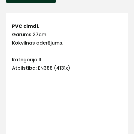
ar
mums!
PVC cimdi.
Atbildēsim
pēc
Garums 27cm.
iespējas
ātrāk
Kokvilnas oderējums.
Vārds
Kategorija II
Atbilstība: EN388 (4131x)
E-pasts
Kontakttālrunis