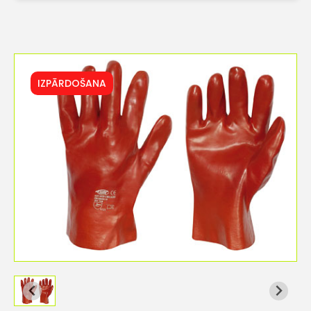
IZPĀRDOŠANA