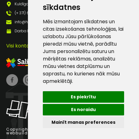
Kuldīgas iela 69a, Saldus, Saldus nov., LV - 3801
sīkdatnes
(+ 371) 63 881 186
Mēs izmantojam sīkdatnes un
info@hards.lv
Sūtīt ziņojumu
citas izsekošanas tehnoloģijas, lai
Darba laiks: Darbadienās: 8:00 - 17:00
uzlabotu Jūsu pārlūkošanas
Klientu
pieredzi mūsu vietnē, parādītu
Visi kontakti
Jums personalizētu saturu un
atbalsts
mērķētas reklāmas, analizētu
mūsu vietnes datplūsmu un
saprastu, no kurienes nāk mūsu
Darbdienās:
8:00 – 17:00
apmeklētāji.
(+371) 63 881
Es piekrītu
186
Es noraidu
info@hards.lv
Mainīt manas preferences
Copyright © 2025 Hards SIA.
webbuilding.lv
interneta veikalu izstrāde