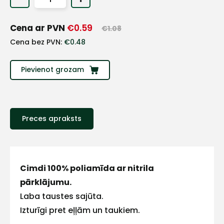
+
Cena ar PVN
€
0.59
€
1.08
Sazinies
Cena bez PVN:
€
0.48
ar
Pievienot grozam
mums!
Atbildēsim
pēc
Preces apraksts
iespējas
ātrāk
Vārds
Cimdi 100% poliamīda ar nitrila
pārklājumu.
Laba taustes sajūta.
Izturīgi pret eļļām un taukiem.
E-pasts