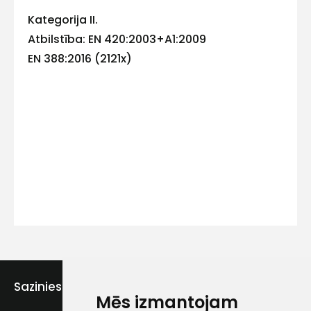
Kategorija II.
Atbilstība: EN 420:2003+A1:2009
Kontakttālrunis
EN 388:2016 (2121x)
Ziņojums
Piekrītu SIA Hards interne
lietošanas noteikumiem
Sazinies ar mums
Piekrītu saņemt jaunumu
Mēs izmantojam
pastā