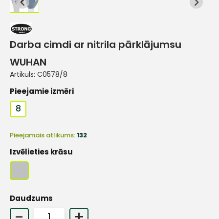
Darba cimdi ar nitrila pārklājumsu
WUHAN
Artikuls:
C0578/8
Pieejamie izmēri
8
Pieejamais atlikums:
132
Izvēlieties krāsu
Daudzums
-
+