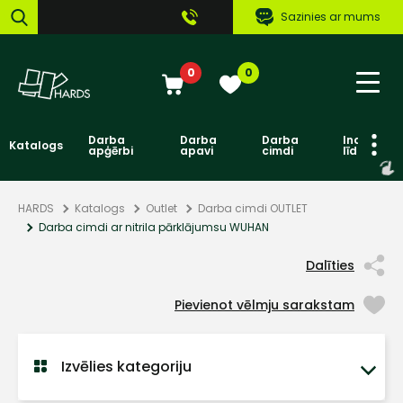
Sazinies ar mums
0
0
Darba
Darba
Darba
Individuāl
Katalogs
apģērbi
apavi
cimdi
līdzekļi
HARDS
Katalogs
Outlet
Darba cimdi OUTLET
Darba cimdi ar nitrila pārklājumsu WUHAN
Dalīties
Pievienot vēlmju sarakstam
Izvēlies kategoriju