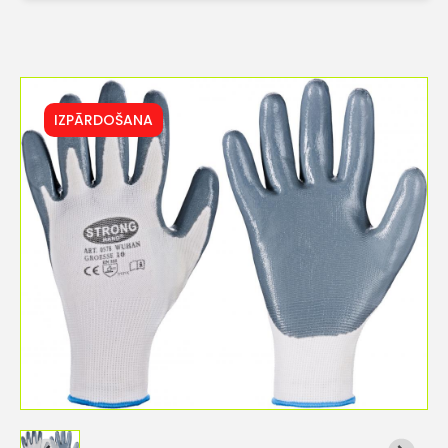
IZPĀRDOŠANA