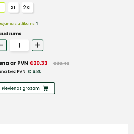
L
XL
2XL
eejamais atlikums:
1
audzums
-
+
ena ar PVN
€
20.33
€
30.42
ena bez PVN:
€
16.80
Pievienot grozam