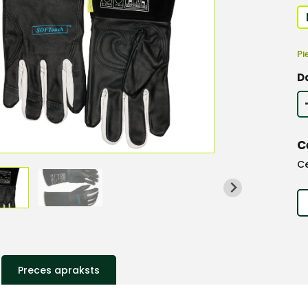
Pi
D
C
C
Preces apraksts