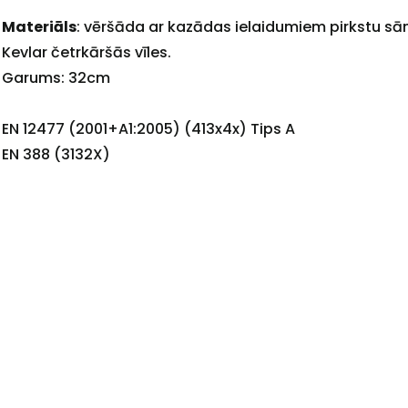
Materiāls
: vēršāda ar kazādas ielaidumiem pirkstu s
Kevlar četrkāršās vīles.
+
Garums: 32cm
EN 12477 (2001+A1:2005) (413x4x) Tips A
EN 388 (3132X)
Sazinies
ar
mums!
Atbildēsim
pēc
iespējas