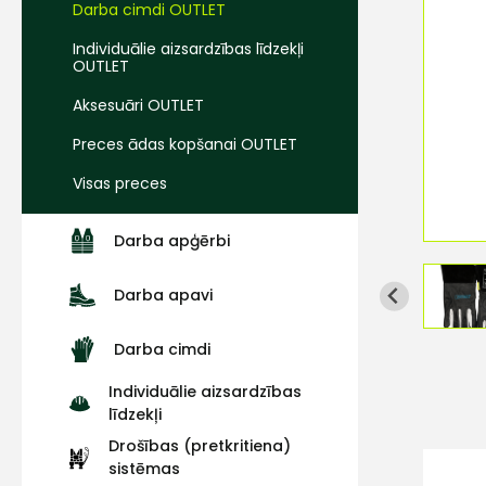
Darba cimdi OUTLET
Individuālie aizsardzības līdzekļi
OUTLET
Aksesuāri OUTLET
Preces ādas kopšanai OUTLET
Visas preces
Darba apģērbi
Darba apavi
Darba cimdi
Individuālie aizsardzības
līdzekļi
Drošības (pretkritiena)
sistēmas