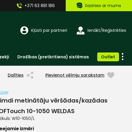
+371 63 881 186
Sazinies ar mums
Kļūsti par partneri
Ienākt/Reģistrēties
zekļi
Drošības (pretkritiena) sistēmas
Outlet
Vienreizlietojamie apģērbi un aksesuāri
Brīdinošās zīmes, lentes, uzlīmes
Dalīties
Pievienot vēlmju sarakstam
imdi metinātāju vēršādas/kazādas
OFTouch 10-1050 WELDAS
tikuls:
W10-1050/L
eejamie izmēri