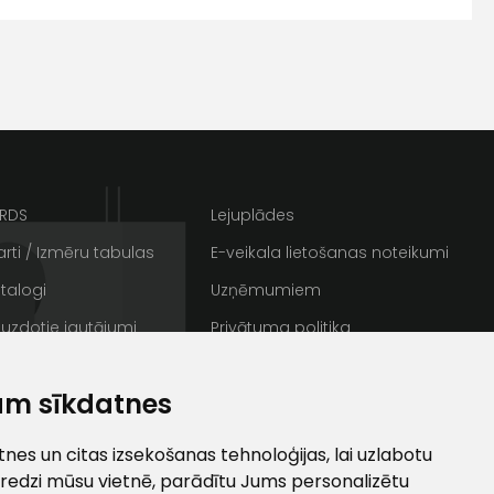
s
Kontakttālrunis
ARDS
Lejuplādes
rti / Izmēru tabulas
E-veikala lietošanas noteikumi
talogi
Uzņēmumiem
 uzdotie jautājumi
Privātuma politika
rakstus
Sīkdatnes
ta veikala
am sīkdatnes
un
privātuma politikai
/ Galerija
Semināru zāle
s un īpašos piedāvājumus e-
ti
es un citas izsekošanas tehnoloģijas, lai uzlabotu
redzi mūsu vietnē, parādītu Jums personalizētu