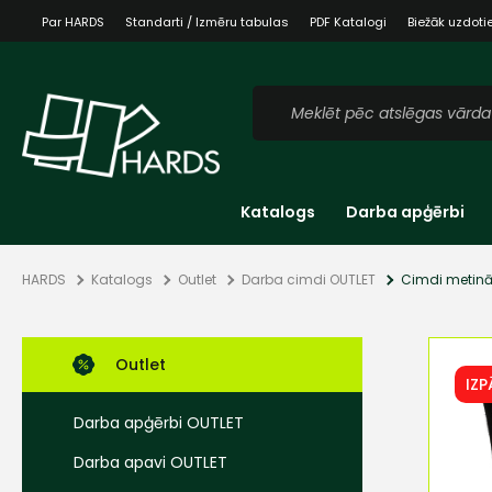
Par HARDS
Standarti / Izmēru tabulas
PDF Katalogi
Biežāk uzdoti
Katalogs
Darba apģērbi
HARDS
Katalogs
Outlet
Darba cimdi OUTLET
Cimdi metinā
Outlet
IZ
Darba apģērbi OUTLET
Darba apavi OUTLET