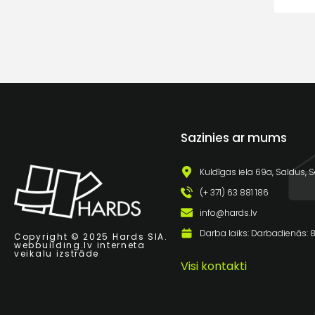
Sazinies ar mums
Kuldīgas iela 69a, Saldus, S
(+ 371) 63 881 186
info@hards.lv
Darba laiks: Darbadienās: 8:
Copyright © 2025 Hards SIA.
webbuilding.lv
interneta
veikalu izstrāde
Visi kontakti