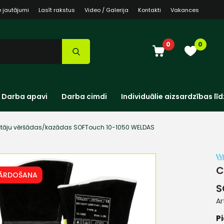
e jautājumi
Lasīt rakstus
Video / Galerija
Kontakti
Vakances
0
0
Darba apavi
Darba cimdi
Individuālie aizsardzības līd
tāju vēršādas/kazādas SOFTouch 10-1050 WELDAS
C
PĀRDOŠANA
S
Ar
Pi