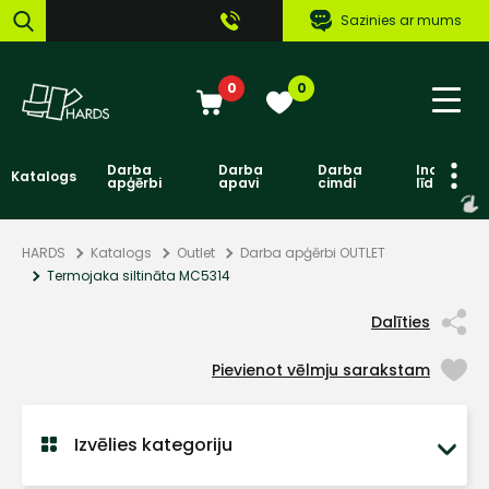
Sazinies ar mums
0
0
Darba
Darba
Darba
Individuāl
Katalogs
apģērbi
apavi
cimdi
līdzekļi
HARDS
Katalogs
Outlet
Darba apģērbi OUTLET
Termojaka siltināta MC5314
Dalīties
Pievienot vēlmju sarakstam
Izvēlies kategoriju