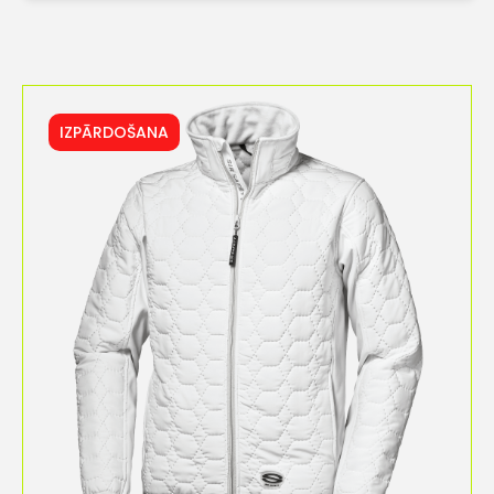
IZPĀRDOŠANA