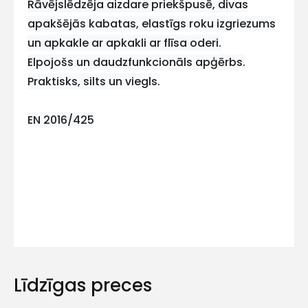
Rāvējslēdzēja aizdare priekšpusē, divas
mums!
apakšējās kabatas, elastīgs roku izgriezums
Atbildēsim
un apkakle ar apkakli ar flīsa oderi.
pēc
Elpojošs un daudzfunkcionāls apģērbs.
iespējas
ātrāk
Praktisks, silts un viegls.
Vārds
EN 2016/425
E-pasts
Kontakttālrunis
Līdzīgas preces