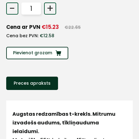
-
+
+
Cena ar PVN
€
15.23
€
22.65
Sazinies
Cena bez PVN:
€
12.58
ar
Pievienot grozam
mums!
Atbildēsim
pēc
iespējas
Preces apraksts
ātrāk
Vārds
Augstas redzamības t-krekls. Mitrumu
izvadošs audums, tīkliņauduma
ielaidumi.
E-pasts