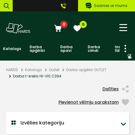
Sazinies ar mums
0
0
Darba
Darba
Darba
Individuāl
Katalogs
apģērbi
apavi
cimdi
līdzekļi
HARDS
Katalogs
Outlet
Darba apģērbi OUTLET
Darba t-krekls HI-VIS C394
Dalīties
Pievienot vēlmju sarakstam
Izvēlies kategoriju