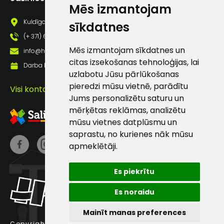
Mēs izmantojam
pastā
Kuldīgas iela 69a, Saldus, Saldus nov., LV - 3801
sīkdatnes
(+ 371) 63 881 186
Sūtīt ziņojumu
Mēs izmantojam sīkdatnes un
info@hards.lv
citas izsekošanas tehnoloģijas, lai
Darba laiks: Darbadienās: 8:00 - 17:00
Klientu
uzlabotu Jūsu pārlūkošanas
pieredzi mūsu vietnē, parādītu
Visi kontakti
Jums personalizētu saturu un
atbalsts
mērķētas reklāmas, analizētu
mūsu vietnes datplūsmu un
Darbdienās:
saprastu, no kurienes nāk mūsu
8:00 – 17:00
apmeklētāji.
(+371) 63 881
186
Es piekrītu
info@hards.lv
Es noraidu
Mainīt manas preferences
Copyright © 2025 Hards SIA.