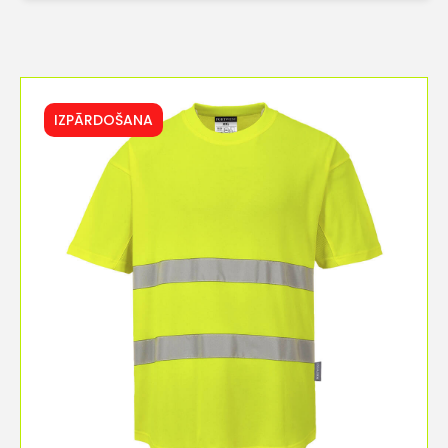
IZPĀRDOŠANA