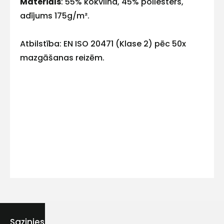
Materiāls
: 55% kokvilna, 45% poliesters,
adījums 175g/m².
Atbilstība: EN ISO 20471 (Klase 2) pēc 50x
Kontakttālrunis
mazgāšanas reizēm.
Ziņojums
Piekrītu SIA Hards interne
lietošanas noteikumiem
Piekrītu saņemt jaunumu
Sazinies ar mums