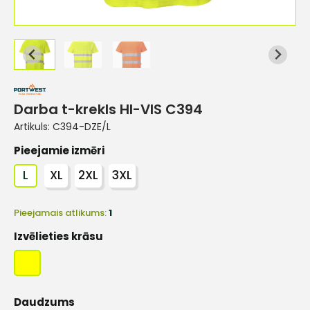
Darba t-krekls HI-VIS C394
Artikuls:
C394-DZE/L
Pieejamie izmēri
L
XL
2XL
3XL
Pieejamais atlikums:
1
Izvēlieties krāsu
Daudzums