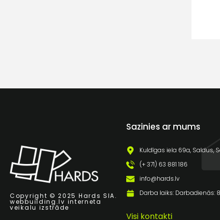
Sazinies ar mums
Kuldīgas iela 69a, Saldus, S
(+ 371) 63 881 186
info@hards.lv
Darba laiks: Darbadienās: 8:
Copyright © 2025 Hards SIA.
webbuilding.lv
interneta
veikalu izstrāde
Visi kontakti