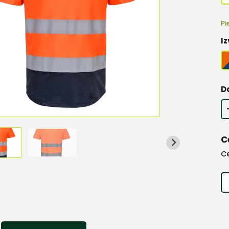
Pi
Iz
D
C
C