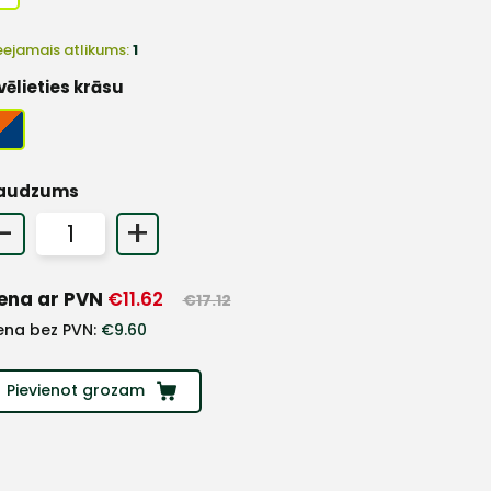
eejamais atlikums:
1
vēlieties krāsu
audzums
-
+
ena ar PVN
€
11.62
€
17.12
ena bez PVN:
€
9.60
Pievienot grozam