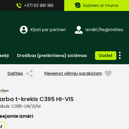
+371 63 881 186
Sazinies ar mums
Kļūsti par partneri
Ienākt/Reģistrēties
zekļi
Drošības (pretkritiena) sistēmas
Outlet
Vienreizlietojamie apģērbi un aksesuāri
Brīdinošās zīmes, lentes, uzlīmes
Dalīties
Pievienot vēlmju sarakstam
arba t-krekls C395 HI-VIS
tikuls:
C395-OR/ZI/M
eejamie izmēri
M