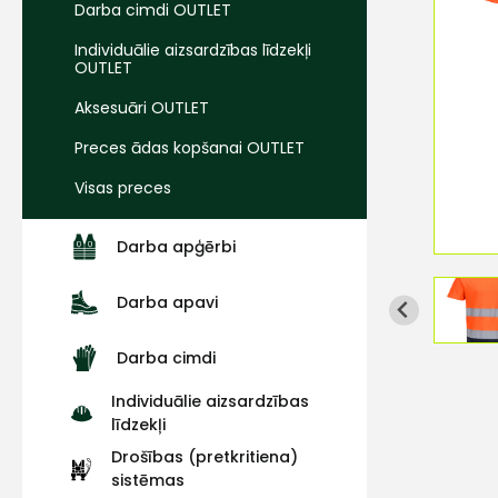
Darba cimdi OUTLET
Individuālie aizsardzības līdzekļi
OUTLET
Aksesuāri OUTLET
Preces ādas kopšanai OUTLET
Visas preces
Darba apģērbi
Darba apavi
Darba cimdi
Individuālie aizsardzības
līdzekļi
Drošības (pretkritiena)
sistēmas