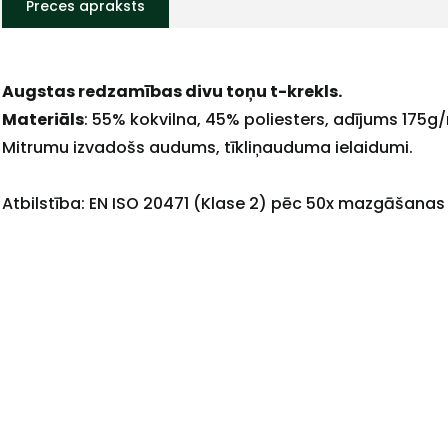
Preces apraksts
Augstas redzamības divu toņu t-krekls.
+
Materiāls
: 55% kokvilna, 45% poliesters, adījums 175g
Mitrumu izvadošs audums, tīkliņauduma ielaidumi.
Atbilstība: EN ISO 20471 (Klase 2) pēc 50x mazgāšanas
Sazinies
ar
mums!
Atbildēsim
pēc