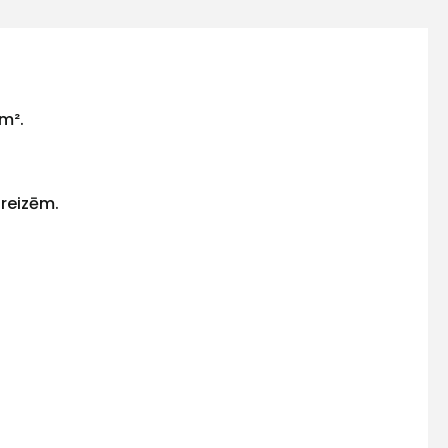
/m².
 reizēm.