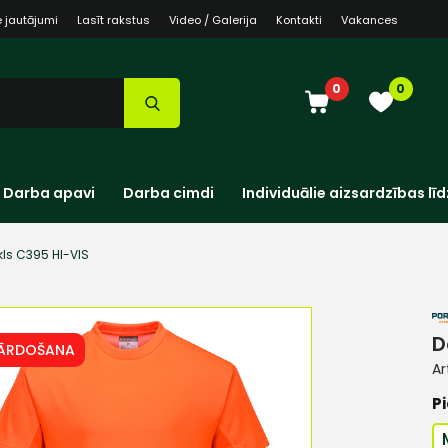
e jautājumi
Lasīt rakstus
Video / Galerija
Kontakti
Vakances
0
0
Darba apavi
Darba cimdi
Individuālie aizsardzības līd
kls C395 HI-VIS
D
PĀRDOŠANA
Ar
Pi