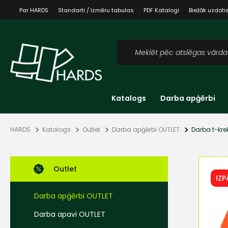
Par HARDS
Standarti / Izmēru tabulas
PDF Katalogi
Biežāk uzdoti
Katalogs
Darba apģērbi
HARDS
Katalogs
Outlet
Darba apģērbi OUTLET
Darba t-kre
Outlet
IZ
Darba apģērbi OUTLET
Darba apavi OUTLET