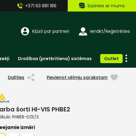
+371 63 881 186
Sazinies ar mums
Kļūsti par partneri
Ienākt/Reģistrēties
zekļi
Drošības (pretkritiena) sistēmas
Outlet
Vienreizlietojamie apģērbi un aksesuāri
Brīdinošās zīmes, lentes, uzlīmes
Dalīties
Pievienot vēlmju sarakstam
arba šorti HI-VIS PHBE2
tikuls:
PHBER-DZE/S
eejamie izmēri