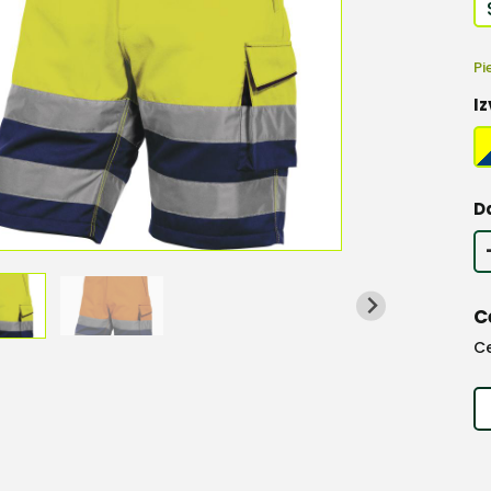
Pi
Iz
D
C
C