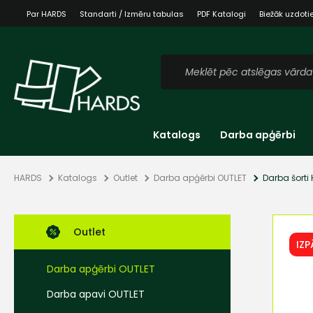
Par HARDS
Standarti / Izmēru tabulas
PDF Katalogi
Biežāk uzdoti
Katalogs
Darba apģērbi
HARDS
Katalogs
Outlet
Darba apģērbi OUTLET
Darba šorti 
Outlet
IZ
Darba apģērbi OUTLET
Darba apavi OUTLET