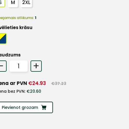
S
M
2XL
eejamais atlikums:
1
vēlieties krāsu
audzums
-
+
ena ar PVN
€
24.93
€
37.23
ena bez PVN:
€
20.60
Pievienot grozam