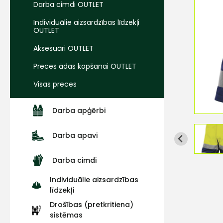
Darba cimdi OUTLET
Individuālie aizsardzības līdzekļi
OUTLET
Aksesuāri OUTLET
Preces ādas kopšanai OUTLET
Visas preces
Darba apģērbi
Darba apavi
Darba cimdi
Individuālie aizsardzības
līdzekļi
Drošības (pretkritiena)
sistēmas