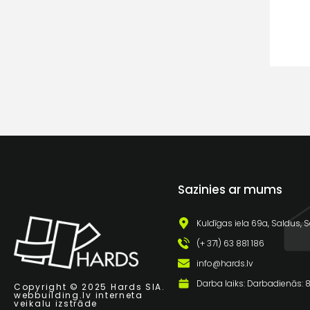
Sazinies ar mums
Kuldīgas iela 69a, Saldus, S
(+ 371) 63 881 186
info@hards.lv
Darba laiks: Darbadienās: 8:
Copyright © 2025 Hards SIA.
webbuilding.lv
interneta
veikalu izstrāde