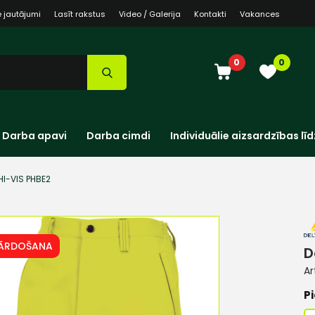
e jautājumi
Lasīt rakstus
Video / Galerija
Kontakti
Vakances
0
0
Darba apavi
Darba cimdi
Individuālie aizsardzības līd
HI-VIS PHBE2
PĀRDOŠANA
D
Ar
Pi