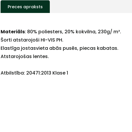
Preces apraksts
Materiāls
: 80% poliesters, 20% kokvilna, 230g/ m².
+
Šorti atstarojoši HI-VIS PH.
Elastīga jostasvieta abās pusēs, piecas kabatas.
Atstarojošas lentes.
Sazinies
Atbilstība: 20471:2013 Klase 1
ar
mums!
Atbildēsim