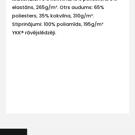
elastāns, 265g/m². Otrs audums: 65%
poliesters, 35% kokvilna, 310g/m².
Stiprinājumi: 100% poliamīds, 195g/m²
Kontakttālrunis
YKK® rāvējslēdzēji.
Ziņojums
Piekrītu SIA Hards interne
lietošanas noteikumiem