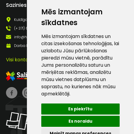
Piekrītu saņemt jaunumu
Sazinies ar mums
pastā
Mēs izmantojam
Kuldīgas iela 69a, Saldus, Saldus nov., LV - 3801
sīkdatnes
(+ 371) 63 881 186
Sūtīt ziņojumu
Mēs izmantojam sīkdatnes un
info@hards.lv
citas izsekošanas tehnoloģijas, lai
Darba laiks: Darbadienās: 8:00 - 17:00
Klientu
uzlabotu Jūsu pārlūkošanas
pieredzi mūsu vietnē, parādītu
Visi kontakti
atbalsts
Jums personalizētu saturu un
mērķētas reklāmas, analizētu
mūsu vietnes datplūsmu un
Darbdienās:
8:00 – 17:00
saprastu, no kurienes nāk mūsu
apmeklētāji.
(+371) 63 881
186
Es piekrītu
info@hards.lv
Es noraidu
Mainīt manas preferences