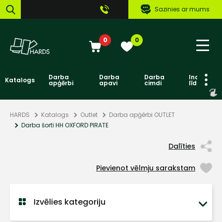
Sazinies ar mums
0
0
Darba
Darba
Darba
Individuāl
Katalogs
apģērbi
apavi
cimdi
līdzekļi
HARDS
Katalogs
Outlet
Darba apģērbi OUTLET
Darba šorti HH OXFORD PIRATE
Dalīties
Pievienot vēlmju sarakstam
Izvēlies kategoriju