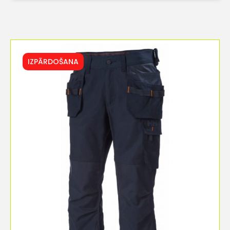
IZPĀRDOŠANA