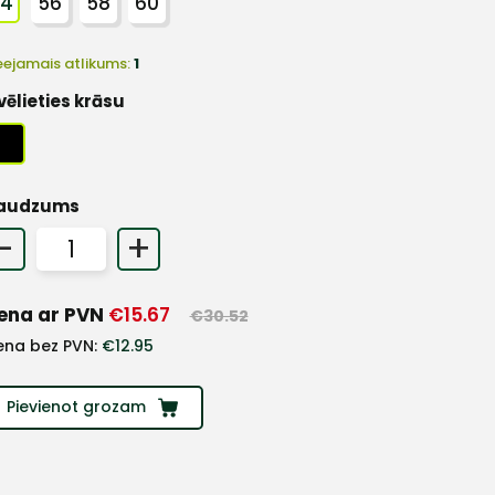
54
56
58
60
eejamais atlikums:
1
vēlieties krāsu
audzums
-
+
ena ar PVN
€
15.67
€
30.52
ena bez PVN:
€
12.95
Pievienot grozam