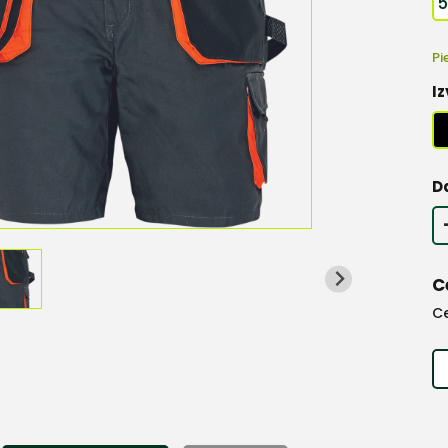
Pi
Iz
D
C
C