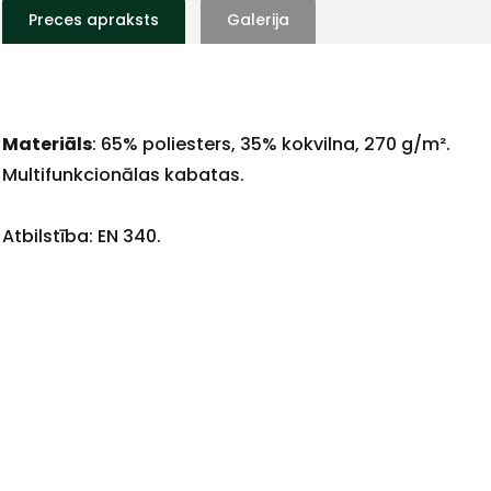
Preces apraksts
Galerija
+
Materiāls
: 65% poliesters, 35% kokvilna, 270 g/m².
Multifunkcionālas kabatas.
Atbilstība: EN 340.
Sazinies
ar
mums!
Atbildēsim