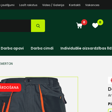
e jautājumi
Lasīt rakstus
Video / Galerija
Kontakti
Vakances
0
0
Darba apavi
Darba cimdi
Individuālie aizsardzības līd
 EMERTON
PĀRDOŠANA
D
Ar
Pi