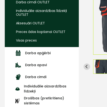
Darba cimdi OUTLET
Individuālie aizsardzības līdzekļi
OUTLET
Aksesuāri OUTLET
Preces ādas kopšanai OUTLET
Visas preces
Darba apģērbi
Darba apavi
Darba cimdi
Individuālie aizsardzības
līdzekļi
Drošības (pretkritiena)
sistēmas