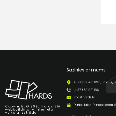
Sazinies ar mums
Kuldīgas iela 69a, Saldus, S
(+ 371) 63 881 186
info@hards.lv
Darba laiks: Darbadienās: 8:
Copyright © 2025 Hards SIA.
webbuilding.lv
interneta
veikalu izstrāde