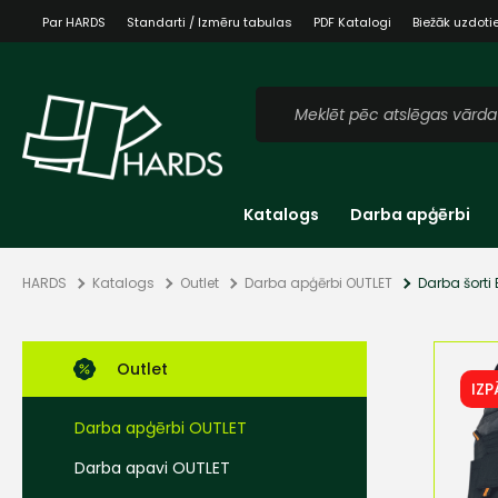
Par HARDS
Standarti / Izmēru tabulas
PDF Katalogi
Biežāk uzdoti
Katalogs
Darba apģērbi
HARDS
Katalogs
Outlet
Darba apģērbi OUTLET
Darba šorti
Outlet
IZ
Darba apģērbi OUTLET
Darba apavi OUTLET