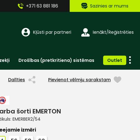
+371 63 881 186
Sazinies ar mums
Kļūsti par partneri
Ienākt/Reģistrēties
zekļi
Drošības (pretkritiena) sistēmas
Outlet
Vienreizlietojamie apģērbi un aksesuāri
Brīdinošās zīmes, lentes, uzlīmes
Dalīties
Pievienot vēlmju sarakstam
arba šorti EMERTON
tikuls:
EMERBER2/54
eejamie izmēri