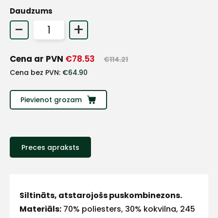
Daudzums
+
-
+
Sazinies
Cena ar PVN
€
78.53
€
114.21
Cena bez PVN:
€
64.90
ar
Pievienot grozam
mums!
Atbildēsim
pēc
iespējas
ātrāk
Preces apraksts
Vārds
Siltināts, atstarojošs puskombinezons.
Materiāls:
70% poliesters, 30% kokvilna, 245