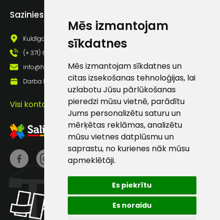
Piekrītu saņemt jaunumu
Sazinies ar mums
pastā
Mēs izmantojam
Kuldīgas iela 69a, Saldus, Saldus nov., LV - 3801
sīkdatnes
Sūtīt ziņojumu
(+ 371) 63 881 186
Mēs izmantojam sīkdatnes un
info@hards.lv
citas izsekošanas tehnoloģijas, lai
Klientu
Darba laiks: Darbadienās: 8:00 - 17:00
uzlabotu Jūsu pārlūkošanas
pieredzi mūsu vietnē, parādītu
Visi kontakti
atbalsts
Jums personalizētu saturu un
mērķētas reklāmas, analizētu
Darbdienās:
mūsu vietnes datplūsmu un
8:00 – 17:00
saprastu, no kurienes nāk mūsu
apmeklētāji.
(+371) 63 881
186
Es piekrītu
info@hards.lv
Es noraidu