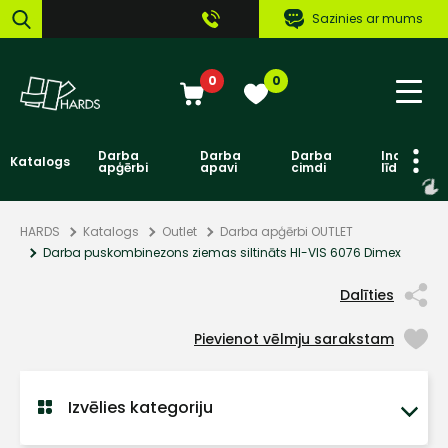
Sazinies ar mums
0
0
Darba
Darba
Darba
Individuāl
Katalogs
apģērbi
apavi
cimdi
līdzekļi
HARDS
Katalogs
Outlet
Darba apģērbi OUTLET
Darba puskombinezons ziemas siltināts HI-VIS 6076 Dimex
Dalīties
Pievienot vēlmju sarakstam
Izvēlies kategoriju