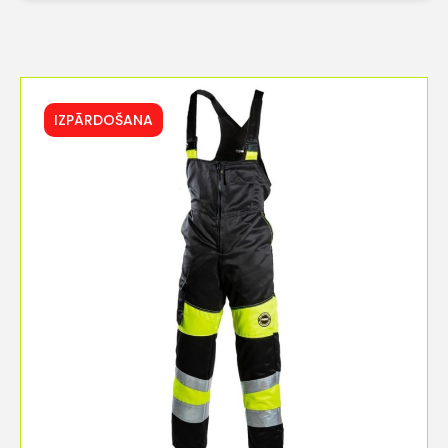
IZPĀRDOŠANA