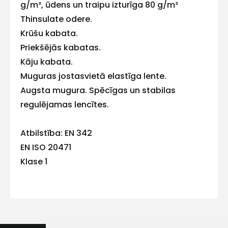
E-pasts
g/m², ūdens un traipu izturīga 80 g/m²
Thinsulate odere.
Krūšu kabata.
Priekšējās kabatas.
Kontakttālrunis
Kāju kabata.
Muguras jostasvietā elastīga lente.
Augsta mugura. Spēcīgas un stabilas
regulējamas lencītes.
Ziņojums
Atbilstība: EN 342
EN ISO 20471
Klase 1
Piekrītu SIA Hards interne
lietošanas noteikumiem