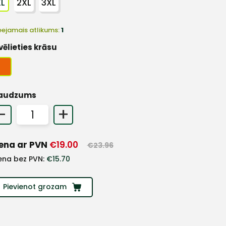
XL
2XL
3XL
eejamais atlikums:
1
vēlieties krāsu
audzums
-
+
ena ar PVN
€
19.00
€
23.96
ena bez PVN:
€
15.70
Pievienot grozam