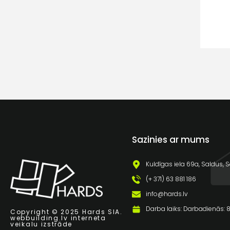
Sazinies ar mums
Kuldīgas iela 69a, Saldus, S
(+ 371) 63 881 186
info@hards.lv
Darba laiks: Darbadienās: 8:
Copyright © 2025 Hards SIA.
webbuilding.lv
interneta
veikalu izstrāde