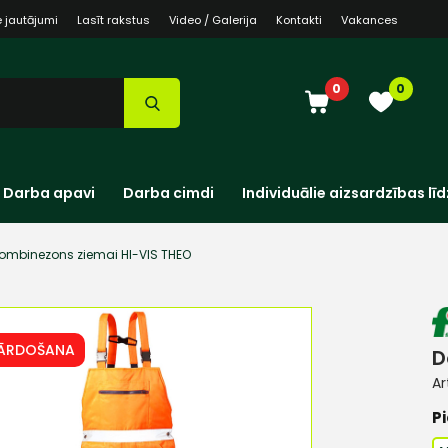
e jautājumi
Lasīt rakstus
Video / Galerija
Kontakti
Vakances
0
0
Darba apavi
Darba cimdi
Individuālie aizsardzības līd
ombinezons ziemai HI-VIS THEO
PĀRDOŠANA
D
Ar
Pi