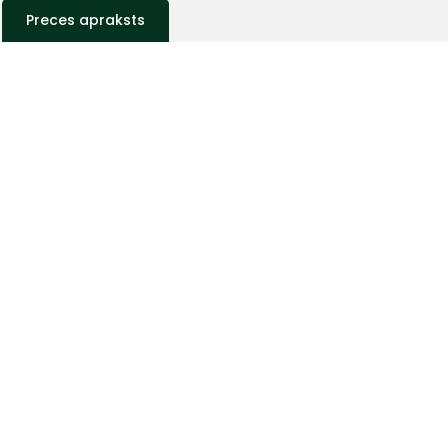
Preces apraksts
+
Sazinies
ar
mums!
Atbildēsim