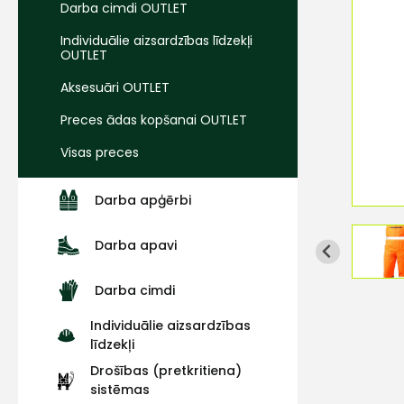
Darba cimdi OUTLET
Individuālie aizsardzības līdzekļi
OUTLET
Aksesuāri OUTLET
Preces ādas kopšanai OUTLET
Visas preces
Darba apģērbi
Darba apavi
Darba cimdi
Individuālie aizsardzības
līdzekļi
Drošības (pretkritiena)
sistēmas