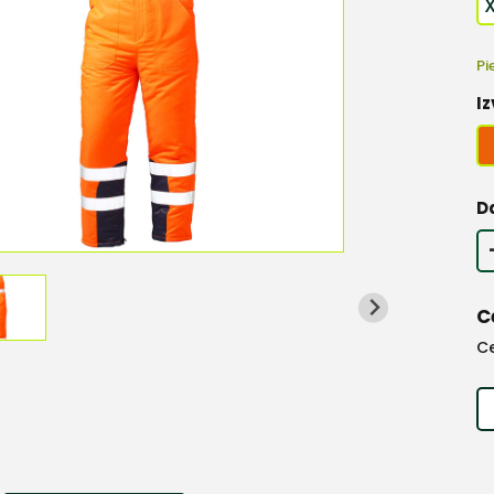
Pi
Iz
D
C
C