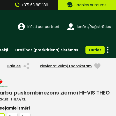
+371 63 881 186
Sazinies ar mums
Kļūsti par partneri
Ienākt/Reģistrēties
zekļi
Drošības (pretkritiena) sistēmas
Outlet
Vienreizlietojamie apģērbi un aksesuāri
Brīdinošās zīmes, lentes, uzlīmes
Dalīties
Pievienot vēlmju sarakstam
arba puskombinezons ziemai HI-VIS THEO
tikuls:
THEO/XL
eejamie izmēri