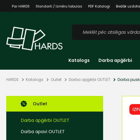
Par HARDS
Standarti / Izmēru tabulas
PDF Katalogi
Biežāk uzdoti
Katalogs
Darba apģērbi
HARDS
Katalogs
Outlet
Darba apģērbi OUTLET
Darba pusk
Outlet
IZ
Darba apģērbi OUTLET
Darba apavi OUTLET