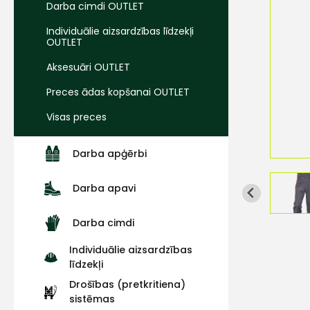
Darba cimdi OUTLET
Individuālie aizsardzības līdzekļi
OUTLET
Aksesuāri OUTLET
Preces ādas kopšanai OUTLET
Visas preces
Darba apģērbi
Darba apavi
Darba cimdi
Individuālie aizsardzības
līdzekļi
Drošības (pretkritiena)
sistēmas