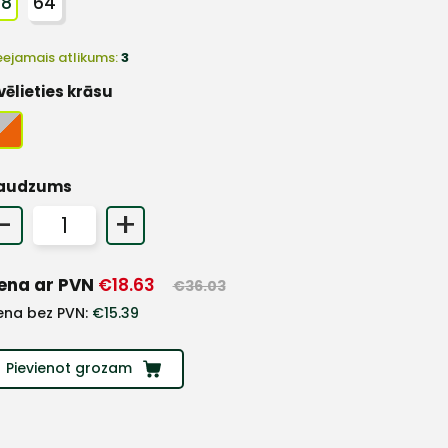
48
64
eejamais atlikums:
3
vēlieties krāsu
audzums
-
+
ena ar PVN
€
18.63
€
36.03
ena bez PVN:
€
15.39
Pievienot grozam