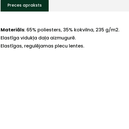
Preces apraksts
Materiāls
: 65% poliesters, 35% kokvilna, 235 g/m2.
+
Elastīga vidukļa daļa aizmugurē.
Elastīgas, regulējamas plecu lentes.
Sazinies
ar
mums!
Atbildēsim