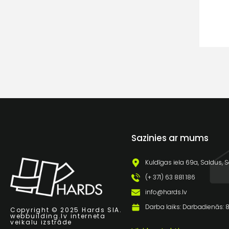
Sazinies ar mums
Kuldīgas iela 69a, Saldus, S
(+ 371) 63 881 186
info@hards.lv
Darba laiks: Darbadienās: 8:
Copyright © 2025 Hards SIA.
webbuilding.lv
interneta
veikalu izstrāde