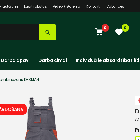
e jautājumi
Lasīt rakstus
Video / Galerija
Kontakti
Vakances
0
0
Darba apavi
Darba cimdi
Individuālie aizsardzības līd
kombinezons DESMAN
PĀRDOŠANA
D
Ar
Pi