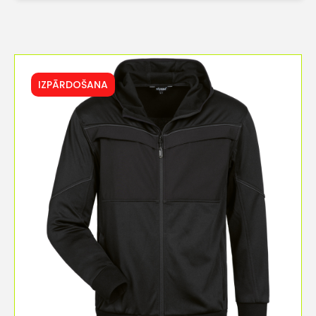
IZPĀRDOŠANA