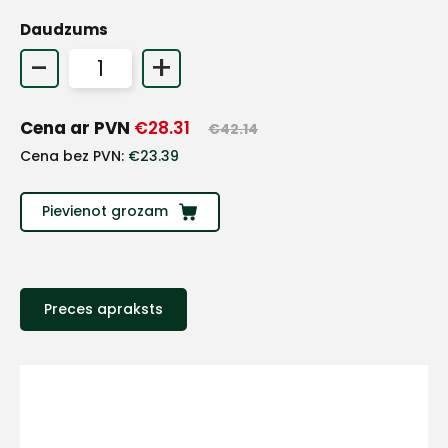
Daudzums
+
-
+
Sazinies
Cena ar PVN
€
28.31
€
42.14
Cena bez PVN:
€
23.39
ar
mums!
Pievienot grozam
Atbildēsim
pēc
iespējas
ātrāk
Preces apraksts
Vārds