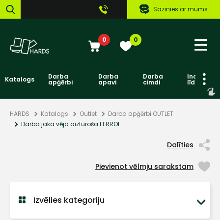
Sazinies ar mums
0
0
Darba
Darba
Darba
Individuāl
Katalogs
apģērbi
apavi
cimdi
līdzekļi
HARDS
Katalogs
Outlet
Darba apģērbi OUTLET
Darba jaka vēja aizturoša FERROL
Dalīties
Pievienot vēlmju sarakstam
Izvēlies kategoriju