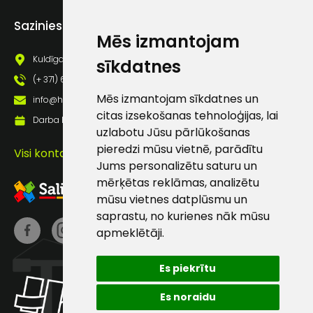
Piekrītu saņemt jaunumu
pastā
Sazinies ar mums
Mēs izmantojam
Kuldīgas iela 69a, Saldus, Saldus nov., LV - 3801
sīkdatnes
Sūtīt ziņojumu
(+ 371) 63 881 186
Mēs izmantojam sīkdatnes un
info@hards.lv
citas izsekošanas tehnoloģijas, lai
Klientu
Darba laiks: Darbadienās: 8:00 - 17:00
uzlabotu Jūsu pārlūkošanas
pieredzi mūsu vietnē, parādītu
atbalsts
Visi kontakti
Jums personalizētu saturu un
mērķētas reklāmas, analizētu
Darbdienās:
mūsu vietnes datplūsmu un
8:00 – 17:00
saprastu, no kurienes nāk mūsu
apmeklētāji.
(+371) 63 881
186
Es piekrītu
info@hards.lv
Es noraidu