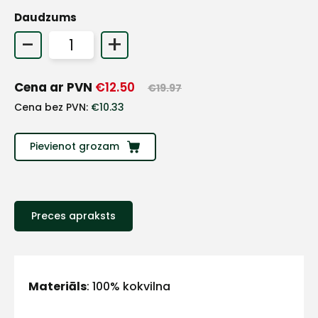
Daudzums
+
-
+
Sazinies
Cena ar PVN
€
12.50
€
19.97
Cena bez PVN:
€
10.33
ar
Pievienot grozam
mums!
Atbildēsim
pēc
iespējas
ātrāk
Preces apraksts
Vārds
Materiāls
: 100% kokvilna