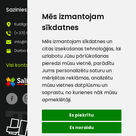
Piekrītu saņemt jaunumu
Sazinies ar mums
pastā
Mēs izmantojam
Kuldīgas iela 69a, Saldus, Saldus nov., LV - 3801
sīkdatnes
Sūtīt ziņojumu
(+ 371) 63 881 186
Mēs izmantojam sīkdatnes un
info@hards.lv
citas izsekošanas tehnoloģijas, lai
Klientu
Darba laiks: Darbadienās: 8:00 - 17:00
uzlabotu Jūsu pārlūkošanas
pieredzi mūsu vietnē, parādītu
Visi kontakti
atbalsts
Jums personalizētu saturu un
mērķētas reklāmas, analizētu
Darbdienās:
mūsu vietnes datplūsmu un
8:00 – 17:00
saprastu, no kurienes nāk mūsu
apmeklētāji.
(+371) 63 881
186
Es piekrītu
info@hards.lv
Es noraidu