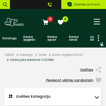
Sazinies ar mums
0
0
Darba
Darba
Darba
Individuāl
Katalogs
apģērbi
apavi
cimdi
līdzekļi
HARDS
Katalogs
Outlet
Darba apģērbi OUTLET
Darba jaka kokvilnas COCHEM
Dalīties
Pievienot vēlmju sarakstam
Izvēlies kategoriju