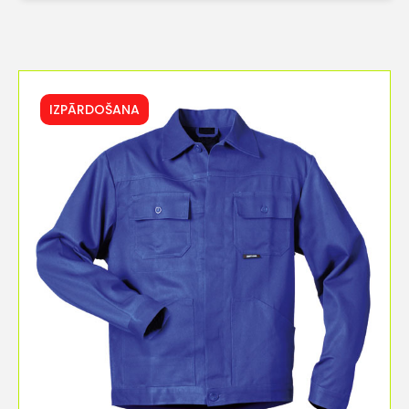
IZPĀRDOŠANA