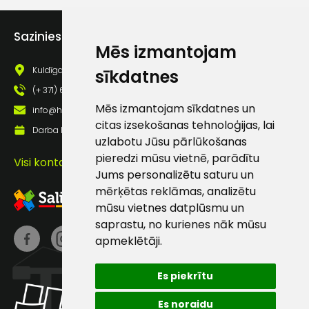
Piekrītu saņemt jaunumu
pastā
Sazinies ar mums
Mēs izmantojam
Kuldīgas iela 69a, Saldus, Saldus nov., LV - 3801
sīkdatnes
Sūtīt ziņojumu
(+ 371) 63 881 186
Mēs izmantojam sīkdatnes un
info@hards.lv
Klientu
citas izsekošanas tehnoloģijas, lai
Darba laiks: Darbadienās: 8:00 - 17:00
uzlabotu Jūsu pārlūkošanas
atbalsts
pieredzi mūsu vietnē, parādītu
Visi kontakti
Jums personalizētu saturu un
mērķētas reklāmas, analizētu
Darbdienās:
mūsu vietnes datplūsmu un
8:00 – 17:00
saprastu, no kurienes nāk mūsu
(+371) 63 881
apmeklētāji.
186
info@hards.lv
Es piekrītu
Es noraidu