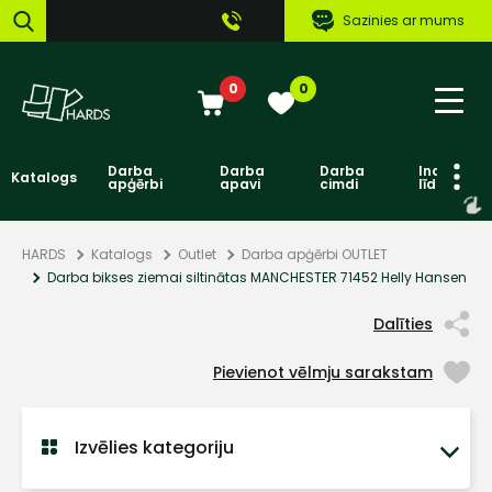
Sazinies ar mums
0
0
Darba
Darba
Darba
Individuāl
Katalogs
apģērbi
apavi
cimdi
līdzekļi
HARDS
Katalogs
Outlet
Darba apģērbi OUTLET
Darba bikses ziemai siltinātas MANCHESTER 71452 Helly Hansen
Dalīties
Pievienot vēlmju sarakstam
Izvēlies kategoriju