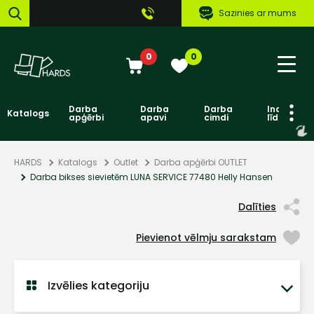
Sazinies ar mums
0
0
Darba
Darba
Darba
Individuāl
Katalogs
apģērbi
apavi
cimdi
līdzekļi
HARDS
Katalogs
Outlet
Darba apģērbi OUTLET
Darba bikses sievietēm LUNA SERVICE 77480 Helly Hansen
Dalīties
Pievienot vēlmju sarakstam
Izvēlies kategoriju