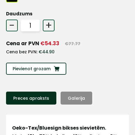
+
Daudzums
-
+
Sazinies
Cena ar PVN
€
54.33
€
77.77
ar
Cena bez PVN:
€
44.90
mums!
Pievienot grozam
Atbildēsim
pēc
iespējas
ātrāk
Preces apraksts
Galerija
Vārds
Oeko-Tex/Bluesign bikses sievietēm.