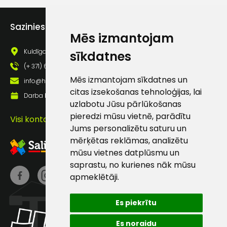
Piekrītu saņemt jaunumu
pastā
Sazinies ar mums
Mēs izmantojam
Kuldīgas iela 69a, Saldus, Saldus nov., LV - 3801
sīkdatnes
Sūtīt ziņojumu
(+ 371) 63 881 186
Mēs izmantojam sīkdatnes un
info@hards.lv
Klientu
citas izsekošanas tehnoloģijas, lai
Darba laiks: Darbadienās: 8:00 - 17:00
uzlabotu Jūsu pārlūkošanas
atbalsts
pieredzi mūsu vietnē, parādītu
Visi kontakti
Jums personalizētu saturu un
mērķētas reklāmas, analizētu
Darbdienās:
mūsu vietnes datplūsmu un
8:00 – 17:00
saprastu, no kurienes nāk mūsu
(+371) 63 881
apmeklētāji.
186
info@hards.lv
Es piekrītu
Es noraidu