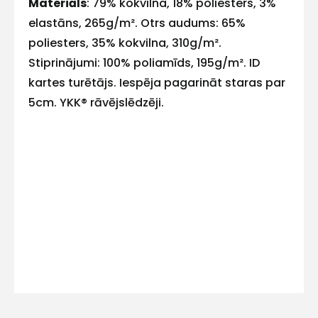
Materiāls
: 79% kokvilna, 18% poliesters, 3%
E-pasts
elastāns, 265g/m². Otrs audums: 65%
poliesters, 35% kokvilna, 310g/m².
Stiprinājumi: 100% poliamīds, 195g/m². ID
kartes turētājs. Iespēja pagarināt staras par
Kontakttālrunis
5cm. YKK® rāvējslēdzēji.
Ziņojums
Piekrītu SIA Hards interne
lietošanas noteikumiem