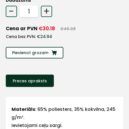
Daudzums
+
-
+
Sazinies
Cena ar PVN
€
30.18
€
45.08
Cena bez PVN:
€
24.94
ar
Pievienot grozam
mums!
Atbildēsim
pēc
iespējas
Preces apraksts
ātrāk
Vārds
Materiāls
: 65% poliesters, 35% kokvilna, 245
g/m
²
.
Ievietojami ceļu sargi.
E-pasts