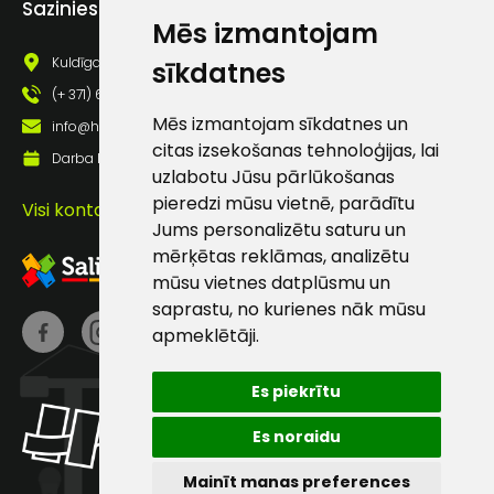
Sazinies ar mums
pastā
Mēs izmantojam
Kuldīgas iela 69a, Saldus, Saldus nov., LV - 3801
sīkdatnes
(+ 371) 63 881 186
Sūtīt ziņojumu
Mēs izmantojam sīkdatnes un
info@hards.lv
citas izsekošanas tehnoloģijas, lai
Darba laiks: Darbadienās: 8:00 - 17:00
Klientu
uzlabotu Jūsu pārlūkošanas
pieredzi mūsu vietnē, parādītu
Visi kontakti
atbalsts
Jums personalizētu saturu un
mērķētas reklāmas, analizētu
mūsu vietnes datplūsmu un
Darbdienās:
saprastu, no kurienes nāk mūsu
8:00 – 17:00
apmeklētāji.
(+371) 63 881
186
Es piekrītu
info@hards.lv
Es noraidu
Mainīt manas preferences