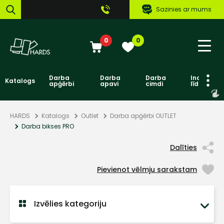
Sazinies ar mums
0
0
Darba
Darba
Darba
Individuāl
Katalogs
apģērbi
apavi
cimdi
līdzekļi
HARDS
Katalogs
Outlet
Darba apģērbi OUTLET
Darba bikses PRO
Dalīties
Pievienot vēlmju sarakstam
Izvēlies kategoriju