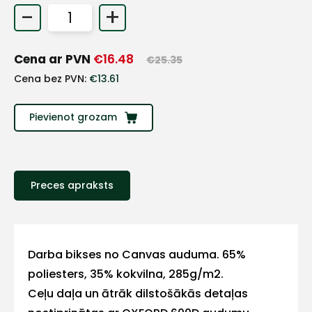
-
+
+
Cena ar PVN
€
16.48
€
25.35
Sazinies
Cena bez PVN:
€
13.61
ar
Pievienot grozam
mums!
Atbildēsim
pēc
iespējas
Preces apraksts
ātrāk
Vārds
Darba bikses no Canvas auduma. 65%
poliesters, 35% kokvilna, 285g/m2.
Ceļu daļa un ātrāk dilstošākās detaļas
E-pasts