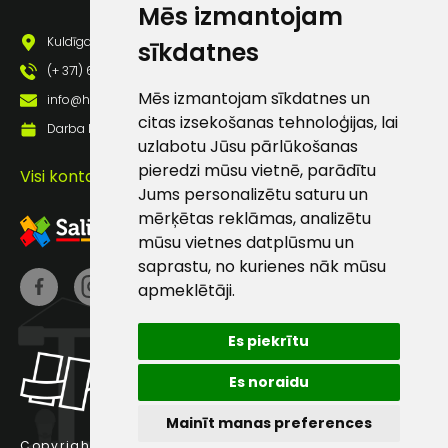
Mēs izmantojam
pastā
Kuldīgas iela 69a, Saldus, Saldus nov., LV - 3801
sīkdatnes
(+ 371) 63 881 186
Sūtīt ziņojumu
Mēs izmantojam sīkdatnes un
info@hards.lv
citas izsekošanas tehnoloģijas, lai
Darba laiks: Darbadienās: 8:00 - 17:00
Klientu
uzlabotu Jūsu pārlūkošanas
pieredzi mūsu vietnē, parādītu
Visi kontakti
Jums personalizētu saturu un
atbalsts
mērķētas reklāmas, analizētu
mūsu vietnes datplūsmu un
Darbdienās:
saprastu, no kurienes nāk mūsu
8:00 – 17:00
apmeklētāji.
(+371) 63 881
186
Es piekrītu
info@hards.lv
Es noraidu
Mainīt manas preferences
Copyright © 2025 Hards SIA.