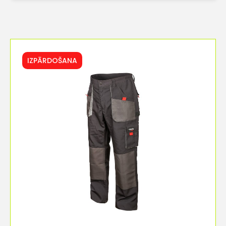
IZPĀRDOŠANA