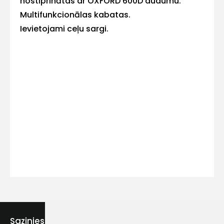
nostiprinātas ar OXFORD 600D audumu.
Multifunkcionālas kabatas.
Ievietojami ceļu sargi.
Kontakttālrunis
Ziņojums
Piekrītu SIA Hards interne
lietošanas noteikumiem
Piekrītu saņemt jaunumu
Sazinies ar mums