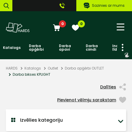
Sazinies ar mums
0
0
Darba
Darba
Darba
Individuāl
Katalogs
apģērbi
apavi
cimdi
līdzekļi
HARDS
Katalogs
Outlet
Darba apģērbi OUTLET
Darba bikses KPLIGHT
Dalīties
Pievienot vēlmju sarakstam
Izvēlies kategoriju