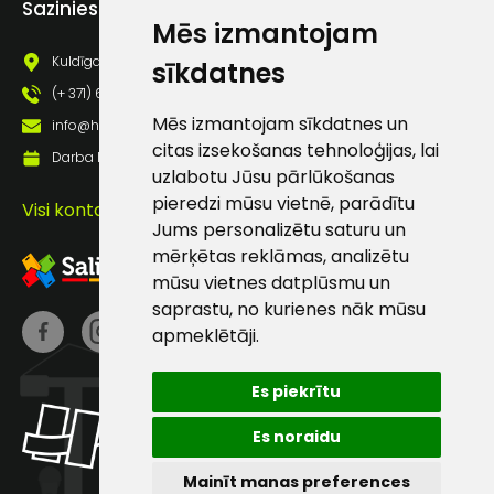
Sazinies ar mums
pastā
Mēs izmantojam
Kuldīgas iela 69a, Saldus, Saldus nov., LV - 3801
sīkdatnes
(+ 371) 63 881 186
Sūtīt ziņojumu
Mēs izmantojam sīkdatnes un
info@hards.lv
citas izsekošanas tehnoloģijas, lai
Darba laiks: Darbadienās: 8:00 - 17:00
Klientu
uzlabotu Jūsu pārlūkošanas
pieredzi mūsu vietnē, parādītu
Visi kontakti
atbalsts
Jums personalizētu saturu un
mērķētas reklāmas, analizētu
mūsu vietnes datplūsmu un
Darbdienās:
saprastu, no kurienes nāk mūsu
8:00 – 17:00
apmeklētāji.
(+371) 63 881
186
Es piekrītu
info@hards.lv
Es noraidu
Mainīt manas preferences