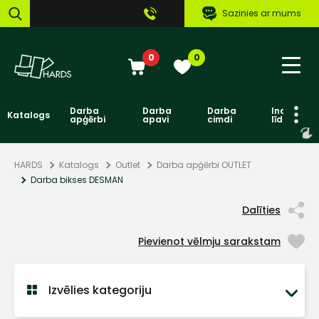
Sazinies ar mums
0
0
Darba
Darba
Darba
Individuāl
Katalogs
apģērbi
apavi
cimdi
līdzekļi
HARDS
Katalogs
Outlet
Darba apģērbi OUTLET
Darba bikses DESMAN
Dalīties
Pievienot vēlmju sarakstam
Izvēlies kategoriju