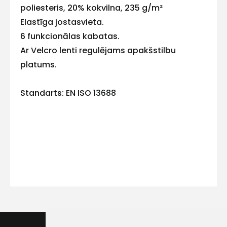
poliesteris, 20% kokvilna, 235 g/m²
Elastīga jostasvieta.
6 funkcionālas kabatas.
Ar Velcro lenti regulējams apakšstilbu
Kontakttālrunis
platums.
Standarts: EN ISO 13688
Ziņojums
Piekrītu SIA Hards interne
lietošanas noteikumiem
Piekrītu saņemt jaunumu