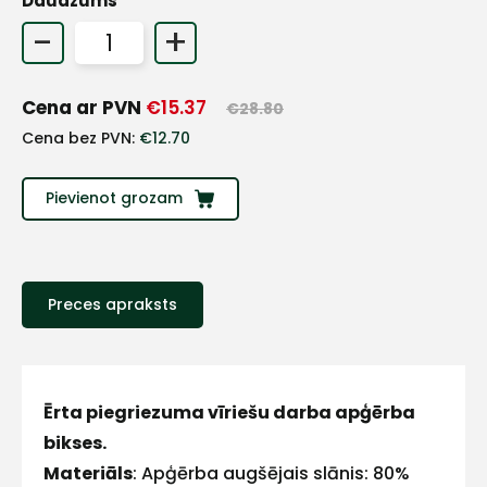
Daudzums
+
-
+
Sazinies
Cena ar PVN
€
15.37
€
28.80
Cena bez PVN:
€
12.70
ar
Pievienot grozam
mums!
Atbildēsim
pēc
iespējas
Preces apraksts
ātrāk
Vārds
Ērta piegriezuma vīriešu darba apģērba
bikses.
Materiāls
: Apģērba augšējais slānis: 80%
E-pasts