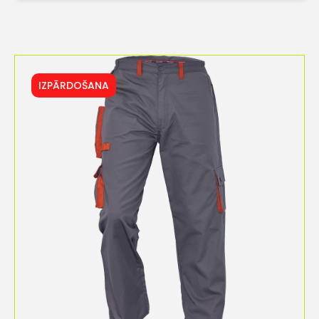
IZPĀRDOŠANA