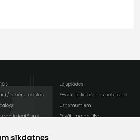
s
Kontakttālrunis
ARDS
Lejuplādes
rti / Izmēru tabulas
E-veikala lietošanas noteikumi
talogi
Uzņēmumiem
 uzdotie jautājumi
Privātuma politika
ta veikala
un
privātuma politikai
rakstus
Sīkdatnes
s un īpašos piedāvājumus e-
am sīkdatnes
/ Galerija
Semināru zāle