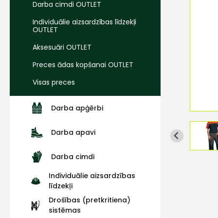
Darba cimdi OUTLET
Individuālie aizsardzības līdzekļi
OUTLET
Aksesuāri OUTLET
Preces ādas kopšanai OUTLET
Visas preces
Darba apģērbi
Darba apavi
Darba cimdi
Individuālie aizsardzības
līdzekļi
Drošības (pretkritiena)
sistēmas