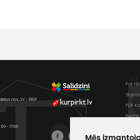
pēc
iespējas
ātrāk
Vārds
E-past
Ziņojums
Klientu
Par H
Standa
atbalsts
aldus nov., LV - 3801
PDF Ka
Biežāk
Piekrītu SIA Hards interne
lietošanas noteikumiem
Lasīt 
00 - 17:00
Darbdienās:
Piekrītu saņemt jaunumu
Mēs izmantoj
Video 
8:00 – 17:00