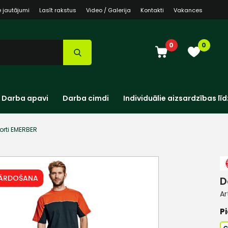
e jautājumi
Lasīt rakstus
Video / Galerija
Kontakti
Vakances
0
0
Darba apavi
Darba cimdi
Individuālie aizsardzības līd
orti EMERBER
PĀRDOŠANA
D
Ar
Pi