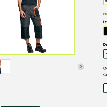
Pi
Iz
D
C
C