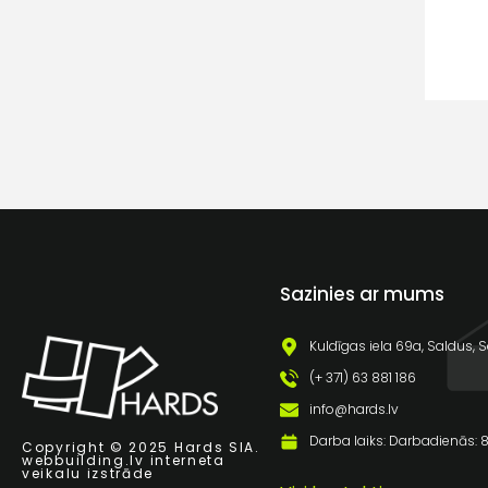
Sazinies ar mums
Kuldīgas iela 69a, Saldus, S
(+ 371) 63 881 186
info@hards.lv
Darba laiks: Darbadienās: 8:
Copyright © 2025 Hards SIA.
webbuilding.lv
interneta
veikalu izstrāde