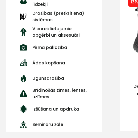
IZ
līdzekļi
Drošības (pretkritiena)
sistēmas
Vienreizlietojamie
apģērbi un aksesuāri
Pirmā palīdzība
Ādas kopšana
Ugunsdrošība
D
Brīdinošās zīmes, lentes,
uzlīmes
Izšūšana un apdruka
Semināru zāle