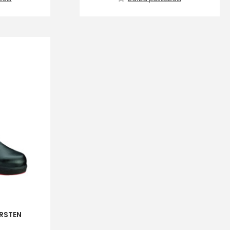
s
Kontakttālrunis
RSTEN
ta veikala