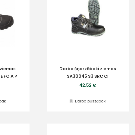
 ziemas
Darba šņorzābaki ziemas
E FO A P
SA30045 S3 SRC CI
42.52 €
baki
Darba puszābaki