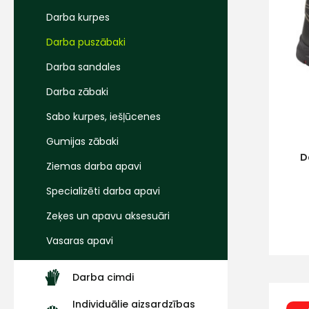
Darba kurpes
Darba puszābaki
Darba sandales
Darba zābaki
Sabo kurpes, iešļūcenes
Gumijas zābaki
D
Ziemas darba apavi
Specializēti darba apavi
Zeķes un apavu aksesuāri
Vasaras apavi
Darba cimdi
Individuālie aizsardzības