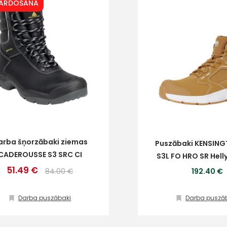
PĀRDOŠANA
arba šņorzābaki ziemas
Puszābaki KENSIN
CADEROUSSE S3 SRC CI
S3L FO HRO SR Hell
51.49 €
84.00 €
192.40 €
Darba puszābaki
Darba puszā