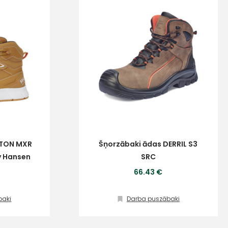
GTON MXR
Šņorzābaki ādas DERRIL S3
y Hansen
SRC
66.43 €
baki
Darba puszābaki