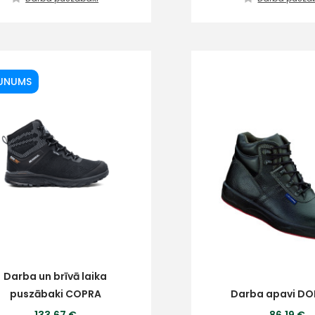
mums!
Atbildēsim
pēc
iespējas
ātrāk
UNUMS
Vārds
E-past
Ziņojums
Klientu
atbalsts
Darba un brīvā laika
puszābaki COPRA
Darba apavi DO
Piekrītu SIA Hards interne