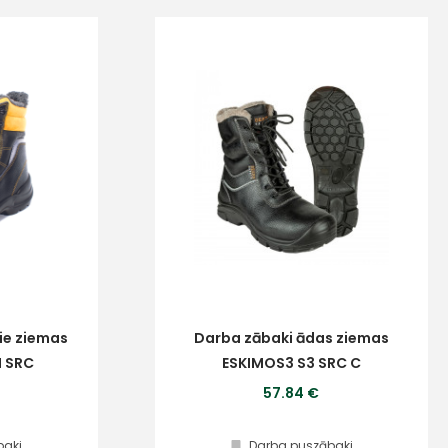
ie ziemas
Darba zābaki ādas ziemas
I SRC
ESKIMOS3 S3 SRC C
57.84 €
baki
Darba puszābaki