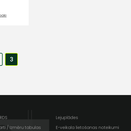
un
privātuma politikai
s un īpašos piedāvājumus e-
baki
3
ARDS
Lejuplādes
rti / Izmēru tabulas
E-veikala lietošanas noteikumi