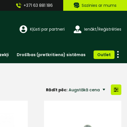
+371 63 881 186
Sazinies ar mums
Kļūsti par partneri
Ienākt/Reģistrēties
zekļi
Drošības (pretkritiena) sistēmas
Outlet
Vienreizlietojamie apģērbi un aksesuāri
Brīdinošās zīmes, lentes, uzlīmes
Rādīt pēc:
Augstākā cena
Zemākā cena