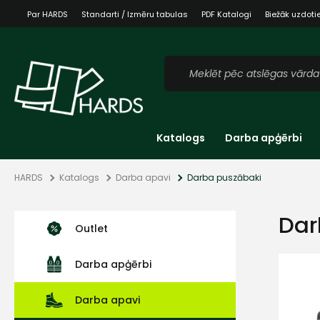
Par HARDS
Standarti / Izmēru tabulas
PDF Katalogi
Biežāk uzdoti
Katalogs
Darba apģērbi
HARDS
Katalogs
Darba apavi
Darba puszābaki
Dar
Outlet
Darba apģērbi
Darba apavi