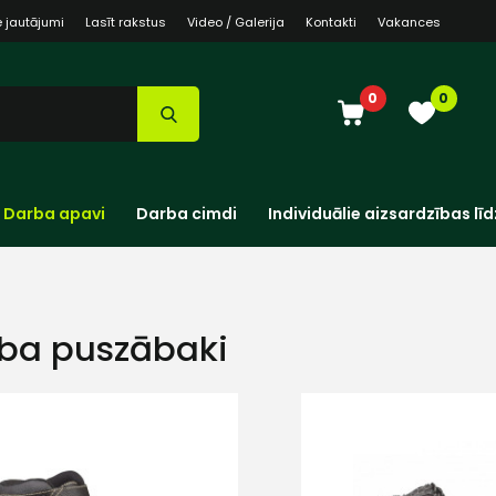
e jautājumi
Lasīt rakstus
Video / Galerija
Kontakti
Vakances
0
0
Darba apavi
Darba cimdi
Individuālie aizsardzības līd
ba puszābaki