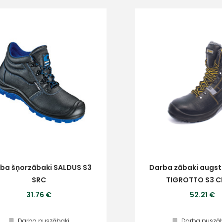
+
Sazinies
ba šņorzābaki SALDUS S3
Darba zābaki augst
SRC
TIGROTTO S3 C
ar
31.76 €
52.21 €
Darba puszābaki
Darba puszā