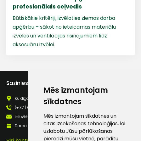
profesionālais ceļvedis
Būtiskākie kritēriji, izvēloties ziemas darba
Piekrītu SIA Hards interne
apģērbu – sākot no ieteicamas materiālu
lietošanas noteikumiem
izvēles un ventilācijas risinājumiem līdz
Piekrītu saņemt jaunumu
aksesuāru izvēlei.
pastā
Sūtīt ziņojumu
Sazinies ar mums
Klientu
Mēs izmantojam
Kuldīgas iela 69a, Saldus, Saldus nov., LV - 3801
sīkdatnes
atbalsts
(+ 371) 63 881 186
Mēs izmantojam sīkdatnes un
info@hards.lv
Darbdienās:
citas izsekošanas tehnoloģijas, lai
Darba laiks: Darbadienās: 8:00 - 17:00
8:00 – 17:00
uzlabotu Jūsu pārlūkošanas
pieredzi mūsu vietnē, parādītu
Visi kontakti