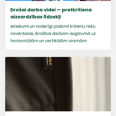
Drošai darba videi — pretkritiena
aizsardzības līdzekļi
Ieteikumi un noderīgi padomi kritienu risku
novēršanai, drošībai darbam augstumā uz
+
horizontālām un vertikālām virsmām.
Sazinies
ar
mums!
Atbildēsim
pēc
iespējas
ātrāk