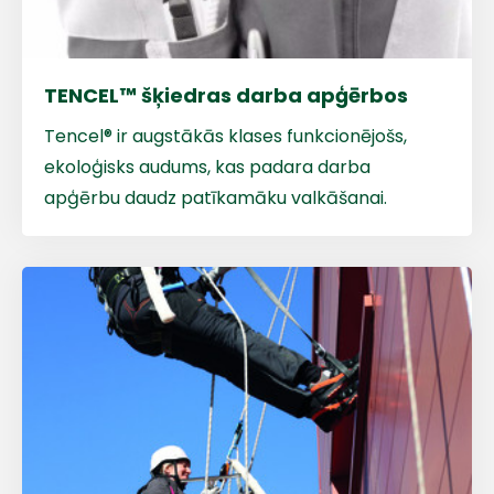
TENCEL™ šķiedras darba apģērbos
Tencel® ir augstākās klases funkcionējošs,
ekoloģisks audums, kas padara darba
apģērbu daudz patīkamāku valkāšanai.