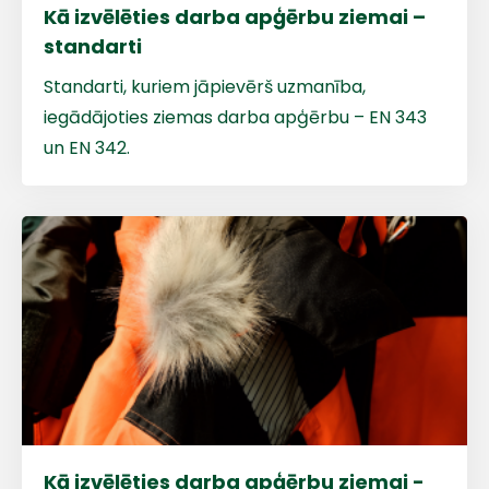
Vārds
Kā izvēlēties darba apģērbu ziemai –
standarti
Standarti, kuriem jāpievērš uzmanība,
iegādājoties ziemas darba apģērbu – EN 343
E-pasts
un EN 342.
Kontakttālrunis
Ziņojums
Kā izvēlēties darba apģērbu ziemai -