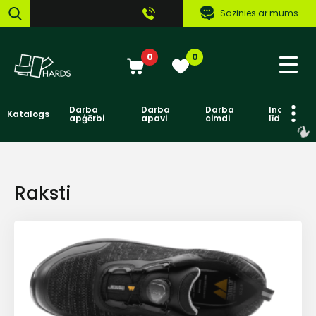
Sazinies ar mums
0
0
Darba
Darba
Darba
Individuāl
Katalogs
apģērbi
apavi
cimdi
līdzekļi
Raksti