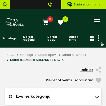
Sazinies ar mums
0
0
Darba
Darba
Darba
Individuāl
Katalogs
apģērbi
apavi
cimdi
līdzekļi
HARDS
Katalogs
Darba apavi
Darba puszābaki
Darba puszābaki WILDLAND S3 SRC FO
Dalīties
Pievienot vēlmju sarakstam
Izvēlies kategoriju