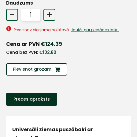
Daudzums
-
+
+
Prece nav pieejama noliktavā.
Jautāt par piegādes laiku
Sazinies
Cena ar PVN
€
124.39
ar
Cena bez PVN:
€
102.80
mums!
Pievienot grozam
Atbildēsim
pēc
iespējas
ātrāk
Preces apraksts
Vārds
Universāli ziemas puszābaki ar