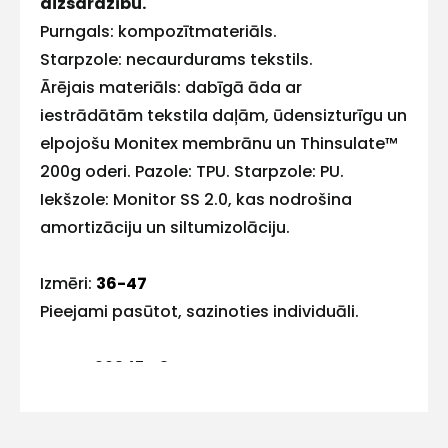
aizsardzību.
E-pasts
Purngals: kompozītmateriāls.
Starpzole: necaurdurams tekstils.
Ārējais materiāls: dabīgā āda ar
iestrādātām tekstila daļām, ūdensizturīgu un
Kontakttālrunis
elpojošu Monitex membrānu un Thinsulate™
200g oderi. Pazole: TPU. Starpzole: PU.
Iekšzole: Monitor SS 2.0, kas nodrošina
amortizāciju un siltumizolāciju.
Ziņojums
Izmēri:
36-47
Pieejami pasūtot, sazinoties individuāli.
EN ISO 20345 S3 SRC FO
Piekrītu SIA Hards interne
lietošanas noteikumiem