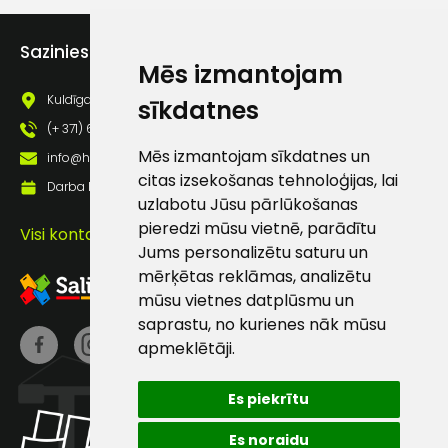
Piekrītu saņemt jaunumu
pastā
Sazinies ar mums
Mēs izmantojam
Kuldīgas iela 69a, Saldus, Saldus nov., LV - 3801
sīkdatnes
Sūtīt ziņojumu
(+ 371) 63 881 186
Mēs izmantojam sīkdatnes un
info@hards.lv
Klientu
citas izsekošanas tehnoloģijas, lai
Darba laiks: Darbadienās: 8:00 - 17:00
uzlabotu Jūsu pārlūkošanas
atbalsts
pieredzi mūsu vietnē, parādītu
Visi kontakti
Jums personalizētu saturu un
mērķētas reklāmas, analizētu
Darbdienās:
mūsu vietnes datplūsmu un
8:00 – 17:00
saprastu, no kurienes nāk mūsu
(+371) 63 881
apmeklētāji.
186
Es piekrītu
info@hards.lv
Es noraidu