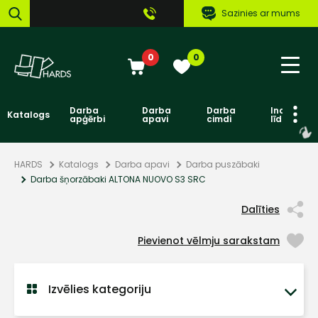
Sazinies ar mums
0
0
Darba
Darba
Darba
Individuāl
Katalogs
apģērbi
apavi
cimdi
līdzekļi
HARDS
Katalogs
Darba apavi
Darba puszābaki
Darba šņorzābaki ALTONA NUOVO S3 SRC
Dalīties
Pievienot vēlmju sarakstam
Izvēlies kategoriju