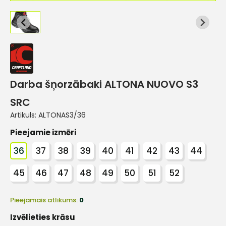
Darba šņorzābaki ALTONA NUOVO S3
SRC
Artikuls:
ALTONAS3/36
Pieejamie izmēri
36
37
38
39
40
41
42
43
44
45
46
47
48
49
50
51
52
Pieejamais atlikums:
0
Izvēlieties krāsu