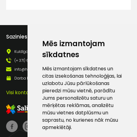
CE EN ISO 20345:2011 S3 SRC
lietošanas noteikumiem
Piekrītu saņemt jaunumu
pastā
Sazinies ar mums
Mēs izmantojam
Sūtīt ziņojumu
Kuldīgas iela 69a, Saldus, Saldus nov., LV - 3801
sīkdatnes
(+ 371) 63 881 186
Klientu
Mēs izmantojam sīkdatnes un
info@hards.lv
citas izsekošanas tehnoloģijas, lai
Darba laiks: Darbadienās: 8:00 - 17:00
atbalsts
uzlabotu Jūsu pārlūkošanas
pieredzi mūsu vietnē, parādītu
Visi kontakti
Darbdienās:
Jums personalizētu saturu un
8:00 – 17:00
mērķētas reklāmas, analizētu
mūsu vietnes datplūsmu un
(+371) 63 881
saprastu, no kurienes nāk mūsu
186
apmeklētāji.
info@hards.lv