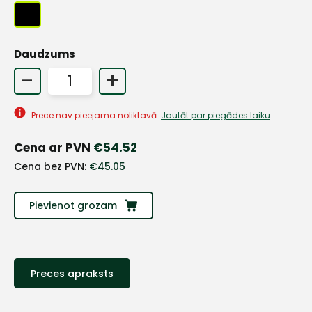
Daudzums
+
-
+
Sazinies
Prece nav pieejama noliktavā.
Jautāt par piegādes laiku
ar
Cena ar PVN
€
54.52
Cena bez PVN:
€
45.05
mums!
Atbildēsim
Pievienot grozam
pēc
iespējas
ātrāk
Vārds
Preces apraksts