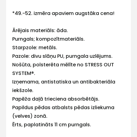
*49.-52. izmēra apaviem augstāka cena!
E-pasts
Ārējais materiāls: āda.
Purngals; kompozītmateriāls.
Starpzole: metāls.
Kontakttālrunis
Pazole: divu slāņu PU, purngala uzlējums.
Nošūta, polsterēta mēlīte no STRESS OUT
SYSTEM®.
Izņemama, antistatiska un antibakteriāla
Ziņojums
iekšzole.
Papēža daļā trieciena absorbētājs.
Papildus pēdas atbalsts pēdas izliekuma
(velves) zonā.
Ērts, paplatināts 11 cm purngals.
Piekrītu SIA Hards interne