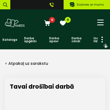
Sazinies ar mums
0
0
Darba
Darba
Darba
Individuāl
Katalogs
apģērbi
apavi
cimdi
līdzekļi
< Atpakaļ uz sarakstu
Tavai drošībai darbā