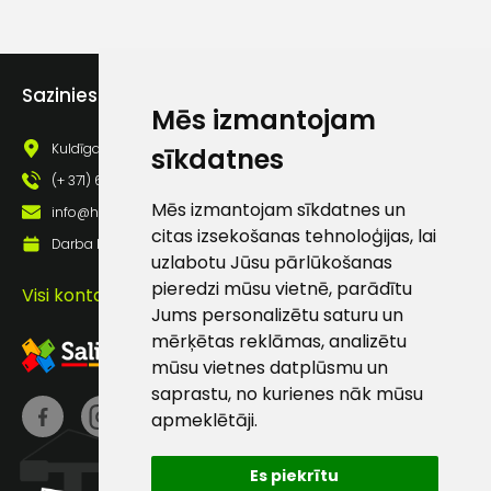
Sazinies ar mums
Mēs izmantojam
Kuldīgas iela 69a, Saldus, Saldus nov., LV - 3801
sīkdatnes
(+ 371) 63 881 186
Mēs izmantojam sīkdatnes un
info@hards.lv
citas izsekošanas tehnoloģijas, lai
Darba laiks: Darbadienās: 8:00 - 17:00
uzlabotu Jūsu pārlūkošanas
pieredzi mūsu vietnē, parādītu
Visi kontakti
Jums personalizētu saturu un
mērķētas reklāmas, analizētu
mūsu vietnes datplūsmu un
saprastu, no kurienes nāk mūsu
apmeklētāji.
Es piekrītu