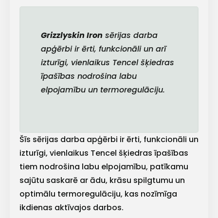
E-pasts
Grizzlyskin Iron
sērijas darba
apģērbi ir ērti, funkcionāli un arī
izturīgi, vienlaikus Tencel šķiedras
Kontakttālrunis
īpašības nodrošina labu
elpojamību un termoregulāciju.
Ziņojums
Šīs sērijas darba apģērbi ir ērti, funkcionāli un
izturīgi, vienlaikus Tencel šķiedras īpašības
tiem nodrošina labu elpojamību, patīkamu
sajūtu saskarē ar ādu, krāsu spilgtumu un
optimālu termoregulāciju, kas nozīmīga
ikdienas aktīvajos darbos.
Piekrītu SIA Hards interne