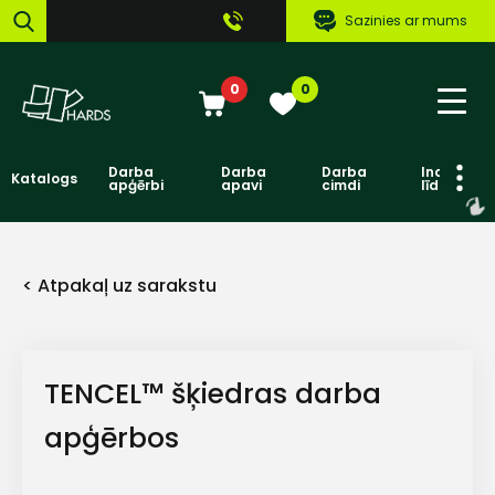
Sazinies ar mums
0
0
Darba
Darba
Darba
Individuāl
Katalogs
apģērbi
apavi
cimdi
līdzekļi
< Atpakaļ uz sarakstu
TENCEL™ šķiedras darba
apģērbos