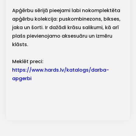
lietošanas noteikumiem
Apģērbu sērijā pieejami labi nokomplektēta
Piekrītu saņemt jaunumu
pastā
apģērbu kolekcija: puskombinezons, bikses,
jaka un šorti. Ir dažādi krāsu salikumi, kā arī
plašs pievienojamo aksesuāru un izmēru
Sūtīt ziņojumu
klāsts.
Klientu
Meklēt preci:
https://www.hards.lv/katalogs/darba-
atbalsts
apgerbi
Darbdienās:
8:00 – 17:00
(+371) 63 881
186
info@hards.lv