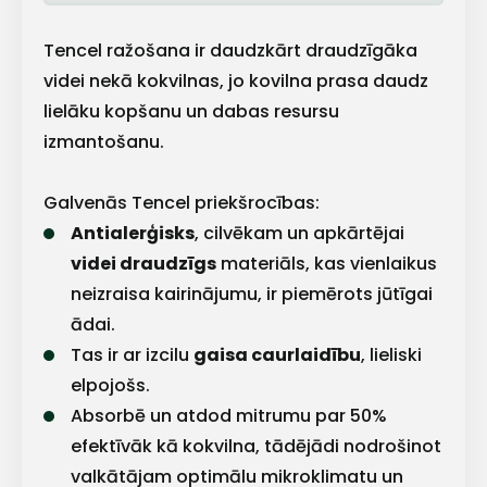
Tencel ražošana ir daudzkārt draudzīgāka
videi nekā kokvilnas, jo kovilna prasa daudz
lielāku kopšanu un dabas resursu
izmantošanu.
Galvenās Tencel priekšrocības:
Antialerģisks
, cilvēkam un apkārtējai
videi draudzīgs
materiāls, kas vienlaikus
neizraisa kairinājumu, ir piemērots jūtīgai
ādai.
Tas ir ar izcilu
gaisa caurlaidību
, lieliski
elpojošs.
Absorbē un atdod mitrumu par 50%
efektīvāk kā kokvilna, tādējādi nodrošinot
valkātājam optimālu mikroklimatu un