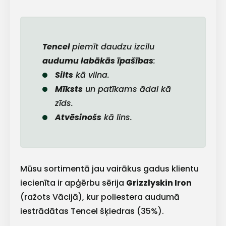
+
Tencel
piemīt daudzu izcilu
audumu labākās īpašības
:
Sazinies
Silts
kā vilna.
Mīksts
un patīkams ādai kā
ar
zīds.
Atvēsinošs
kā lins.
mums!
Atbildēsim
pēc
iespējas
ātrāk
Mūsu sortimentā jau vairākus gadus klientu
iecienīta ir apģērbu sērija
Grizzlyskin Iron
Vārds
(ražots Vācijā), kur poliestera audumā
iestrādātas Tencel šķiedras (35%).