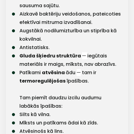
sausuma sajūtu.
Aizkavē baktēriju veidošanos, pateicoties
efektīvai mitruma izvadīšanai.
Augstākā nodilumizturība un stiprība kā
kokvilnai.
Antistatisks.
Gluda šķiedru struktūra
—
iegūtais
materiāls ir maigs, mīksts, nav abrazīvs.
Patīkami
atvēsina
ādu
—
tam ir
termoregulējošas
īpašības.
Tam piemīt daudzu izcilu audumu
labākās īpašības:
Silts kā vilna.
Mīksts un patīkams ādai kā zīds.
Atvēsinošs kā lins.