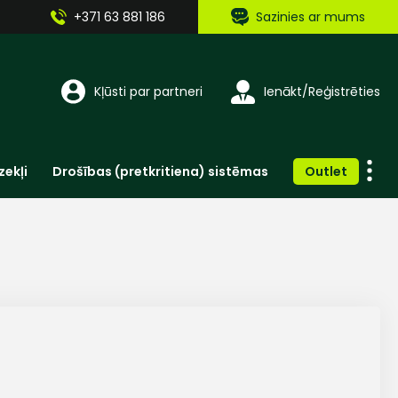
+371 63 881 186
Sazinies ar mums
Kļūsti par partneri
Ienākt/Reģistrēties
zekļi
Drošības (pretkritiena) sistēmas
Outlet
Vienreizlietojamie apģērbi un aksesuāri
Brīdinošās zīmes, lentes, uzlīmes