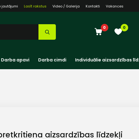
e jautājumi
Lasīt rakstus
Video / Galerija
Kontakti
Vakances
0
0
Darba apavi
Darba cimdi
Individuālie aizsardzības līd
retkritiena aizsardzības līdzekļi