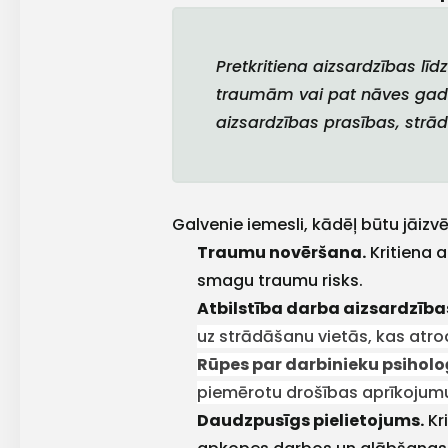
Pretkritiena aizsardzības līd
traumām vai pat nāves gadīj
aizsardzības prasības, strā
Galvenie iemesli, kādēļ būtu jāizvē
Traumu novēršana.
Kritiena a
smagu traumu risks.
Atbilstība darba aizsardzība
uz strādāšanu vietās, kas atr
Rūpes par darbinieku psiholo
piemērotu drošības aprīkojumu, 
Daudzpusīgs pielietojums.
Kr