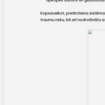
apkopes darbos un glābšanas
Kopsavelkot, pretkritiena sistēma
traumu risku, kā arī nodrošinātu 