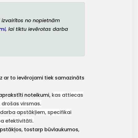
i izvairītos no nopietnām
mi
, lai tiktu ievērotas darba
dz ar to ievērojami tiek samazināts
 aprakstīti noteikumi,
kas attiecas
 drošas virsmas.
 darba apstākļiem, specifikai
 efektivitāti.
apstākļos, tostarp būvlaukumos,