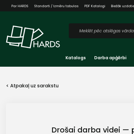
Par HARDS
Standarti / Izmēru tabulas
PDF Katalogi
Biežāk uzdoti
Katalogs
Darba apģērbi
< Atpakaļ uz sarakstu
Drošai darba videi — p