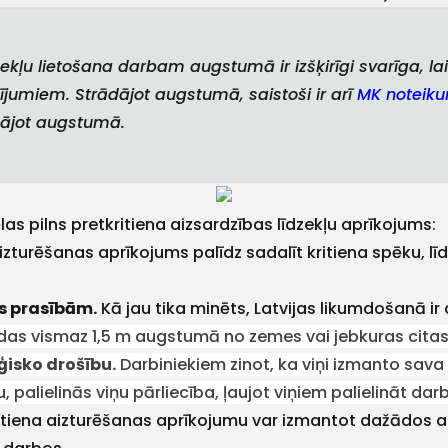
zekļu lietošana darbam augstumā ir izšķirīgi svarīga, la
umiem. Strādājot augstumā, saistoši ir arī
MK noteiku
dājot augstumā.
las pilns pretkritiena aizsardzības līdzekļu aprīkojums:
izturēšanas aprīkojums palīdz sadalīt kritiena spēku, lī
s prasībām.
Kā jau tika minēts, Latvijas likumdošanā ir
odas vismaz 1,5 m augstumā no zemes vai jebkuras citas
ģisko drošību.
Darbiniekiem zinot, ka viņi izmanto sava
palielinās viņu pārliecība, ļaujot viņiem palielināt darba
itiena aizturēšanas aprīkojumu var izmantot dažādos 