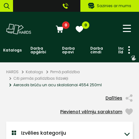
Sazinies ar mums
0
0
Darba
Darba
Darba
Individuāl
Katalogs
apģērbi
apavi
cimdi
līdzekļi
HARDS
Katalogs
Pirmā palīdzība
Citi pirmās palīdzības līdzekļi
Aerosols brūču un acu skalošanai 4554 250ml
Dalīties
Pievienot vēlmju sarakstam
Izvēlies kategoriju