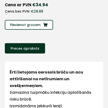
+
Cena ar PVN
€
34.94
Cena bez PVN:
€
28.88
Sazinies
Pievienot grozam
ar
mums!
Atbildēsim
Preces apraksts
pēc
iespējas
ātrāk
Vārds
Ērti lietojams aerosols brūču un acu
attīrīšanai no netīrumiem un
svešķermeņiem.
Samazina turpmāku infekciju izplatīšanās
E-pasts
risku brūcē.
Izsmidzināms jebkurā leņķī.