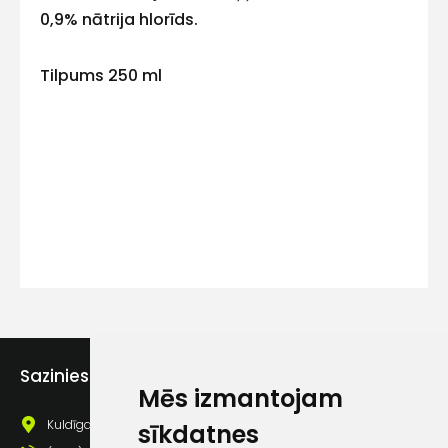
0,9% nātrija hlorīds.
Kontakttālrunis
Tilpums 250 ml
Ziņojums
Piekrītu SIA Hards interne
lietošanas noteikumiem
Sazinies ar mums
Mēs izmantojam
Piekrītu saņemt jaunumu
Kuldīgas iela 69a, Saldus, Saldus nov., LV - 3801
pastā
sīkdatnes