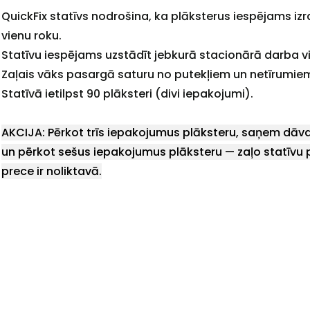
QuickFix statīvs nodrošina, ka plāksterus iespējams izra
vienu roku.
+
Statīvu iespējams uzstādīt jebkurā stacionārā darba vi
Zaļais vāks pasargā saturu no putekļiem un netīrumie
Statīvā ietilpst 90 plāksteri (divi iepakojumi).
AKCIJA: Pērkot trīs iepakojumus plāksteru, saņem dāv
Sazinies
un pērkot sešus iepakojumus plāksteru — zaļo statīvu 
prece ir noliktavā.
ar
mums!
Atbildēsim
pēc
iespējas