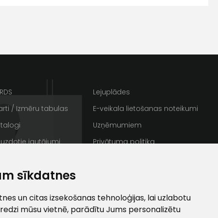
s
Kontakttālrunis
ARDS
Lejuplādes
rti / Izmēru tabulas
E-veikala lietošanas noteikumi
talogi
Uzņēmumiem
 uzdotie jautājumi
Privātuma politika
rakstus
Sīkdatnes
ta veikala
am sīkdatnes
un
privātuma politikai
/ Galerija
Semināru zāle
s un īpašos piedāvājumus e-
ti
es un citas izsekošanas tehnoloģijas, lai uzlabotu
redzi mūsu vietnē, parādītu Jums personalizētu