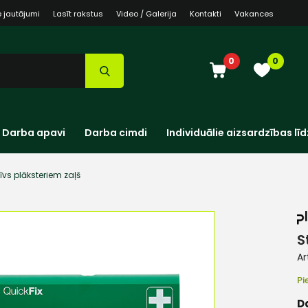
e jautājumi
Lasīt rakstus
Video / Galerija
Kontakti
Vakances
0
0
Darba apavi
Darba cimdi
Individuālie aizsardzības līd
īvs plāksteriem zaļš
S
Ar
Pi
D