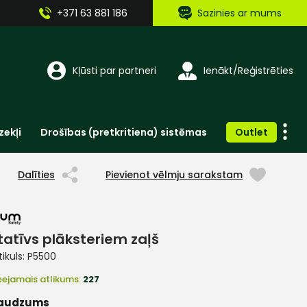
+371 63 881 186
Sazinies ar mums
Kļūsti par partneri
Ienākt/Reģistrēties
zekļi
Drošības (pretkritiena) sistēmas
Outlet
Vienreizlietojamie apģērbi un aksesuāri
Brīdinošās zīmes, lentes, uzlīmes
Dalīties
Pievienot vēlmju sarakstam
tatīvs plāksteriem zaļš
tikuls:
P5500
eejamais atlikums:
227
audzums