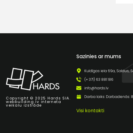
Sazinies ar mums
Kuldīgas iela 69a, Saldus, S
(+ 371) 63 881 186
info@hards.lv
Darba laiks: Darbadienās: 8:
Copyright © 2025 Hards SIA.
webbuilding.lv
interneta
veikalu izstrāde
Visi kontakti