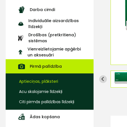
Darba cimdi
Individuālie aizsardzības
līdzekļi
Drošības (pretkritiena)
sistēmas
Vienreizlietojamie apģērbi
un aksesuāri
Pirmā palīdzība
Aptieciņas, plāksteri
Acu skalojamie līdzekļi
Citi pirmās palīdzības līdzekļi
Ādas kopšana