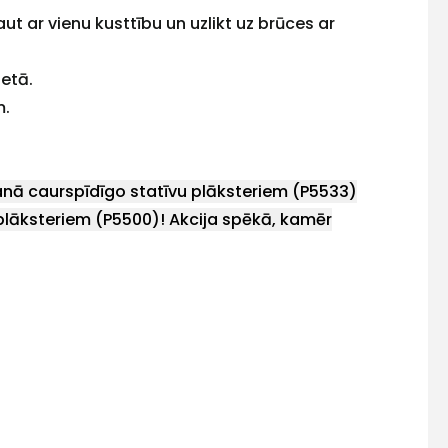
ut ar vienu kusttību un uzlikt uz brūces ar
etā.
m.
anā caurspīdīgo statīvu plāksteriem (P5533)
plāksteriem (P5500)! Akcija spēkā, kamēr