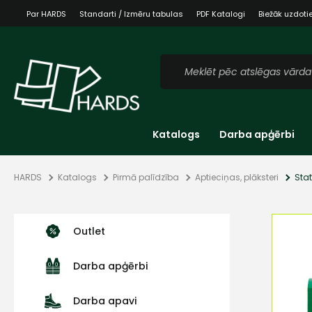
Par HARDS
Standarti / Izmēru tabulas
PDF Katalogi
Biežāk uzdoti
Katalogs
Darba apģērbi
HARDS
Katalogs
Pirmā palīdzība
Aptieciņas, plāksteri
Stat
Outlet
Darba apģērbi
Darba apavi