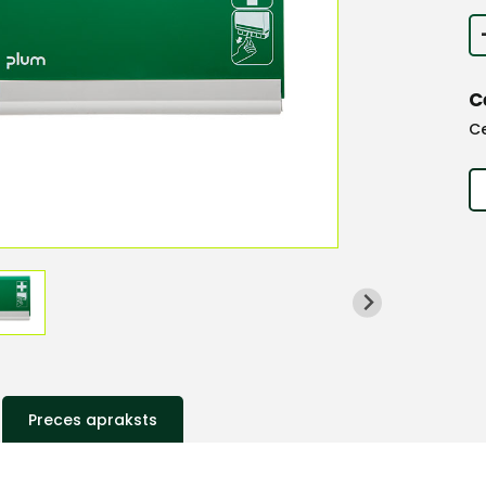
C
C
Preces apraksts