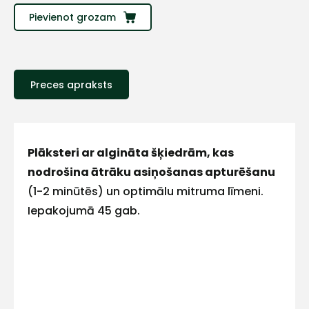
Sazinies
Pievienot grozam
ar
mums!
Preces apraksts
Atbildēsim
pēc
iespējas
ātrāk
Plāksteri ar algināta šķiedrām, kas
nodrošina ātrāku asiņošanas apturēšanu
Vārds
(1-2 minūtēs) un optimālu mitruma līmeni.
Iepakojumā 45 gab.
E-pasts