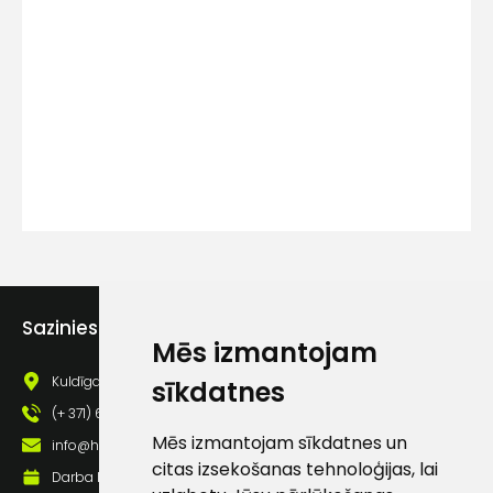
Kontakttālrunis
Ziņojums
Sazinies ar mums
Piekrītu SIA Hards interne
Mēs izmantojam
lietošanas noteikumiem
Kuldīgas iela 69a, Saldus, Saldus nov., LV - 3801
sīkdatnes
Piekrītu saņemt jaunumu
(+ 371) 63 881 186
pastā
Mēs izmantojam sīkdatnes un
info@hards.lv
citas izsekošanas tehnoloģijas, lai
Darba laiks: Darbadienās: 8:00 - 17:00