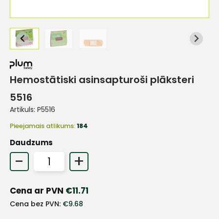
Hemostātiski asinsapturoši plāksteri
5516
Artikuls:
P5516
Pieejamais atlikums:
184
Daudzums
-
+
Cena ar PVN
€
11.71
+
Cena bez PVN:
€
9.68