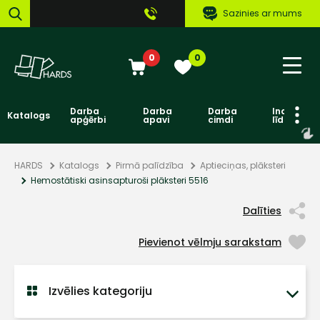
Sazinies ar mums
0
0
Darba
Darba
Darba
Individuāl
Katalogs
apģērbi
apavi
cimdi
līdzekļi
HARDS
Katalogs
Pirmā palīdzība
Aptieciņas, plāksteri
Hemostātiski asinsapturoši plāksteri 5516
Dalīties
Pievienot vēlmju sarakstam
Izvēlies kategoriju