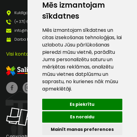
Mēs izmantojam
Darbdienās:
Kuldīgas iela 69a, Saldus, Saldus nov., LV - 3801
sīkdatnes
8:00 – 17:00
(+ 371) 63 881 186
(+371) 63 881
Mēs izmantojam sīkdatnes un
info@hards.lv
186
citas izsekošanas tehnoloģijas, lai
Darba laiks: Darbadienās: 8:00 - 17:00
uzlabotu Jūsu pārlūkošanas
info@hards.lv
pieredzi mūsu vietnē, parādītu
Visi kontakti
Jums personalizētu saturu un
mērķētas reklāmas, analizētu
mūsu vietnes datplūsmu un
saprastu, no kurienes nāk mūsu
apmeklētāji.
Es piekrītu
Es noraidu
Mainīt manas preferences
Copyright © 2025 Hards SIA.