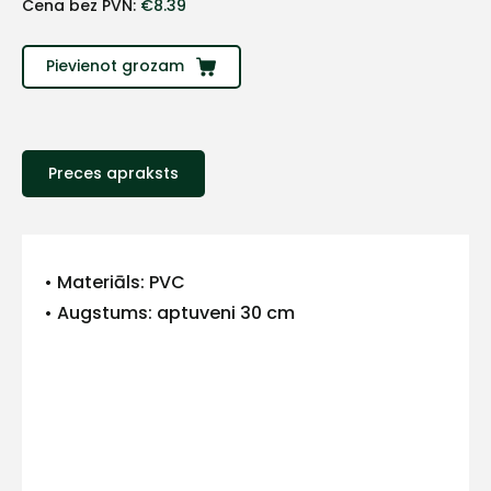
Cena bez PVN:
€
8.39
Pievienot grozam
Preces apraksts
+
• Materiāls: PVC
• Augstums: aptuveni 30 cm
Sazinies
ar
mums!