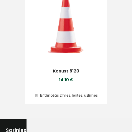
Piekrītu SIA Hards interne
lietošanas noteikumiem
Piekrītu saņemt jaunumu
pastā
Konuss 8120
14.10 €
Sūtīt ziņojumu
Brīdinošās zīmes, lentes, uzlīmes
Klientu
atbalsts
Sazinies ar mums