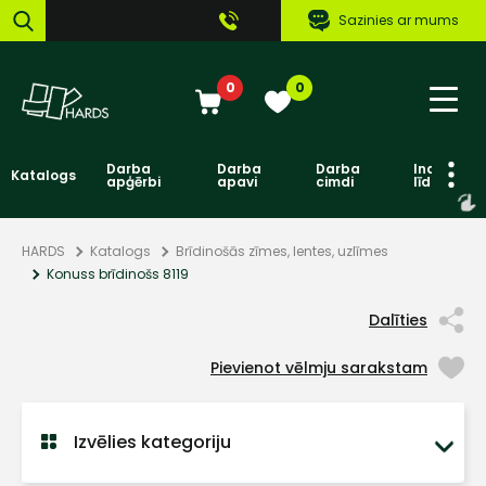
Sazinies ar mums
0
0
Darba
Darba
Darba
Individuāl
Katalogs
apģērbi
apavi
cimdi
līdzekļi
HARDS
Katalogs
Brīdinošās zīmes, lentes, uzlīmes
Konuss brīdinošs 8119
Dalīties
Pievienot vēlmju sarakstam
Izvēlies kategoriju